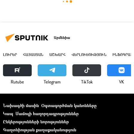
Արմենիա
ԼՈՒՐԵՐ
ՀԱՅԱՍՏԱՆ
ԱՇԽԱՐՀ
ՎԵՐԼՈՒԾՈՒԹՅՈՒՆ
ԻՆՖՈԳՐԱՖ
Rutube
Telegram
ТikТоk
VK
Նախագծի մասին
Օգտագործման կանոնները
Կապ
Մամուլի հաղորդագրություններ
Ընկերությունների նորություններ
Գաղտնիության քաղաքականություն