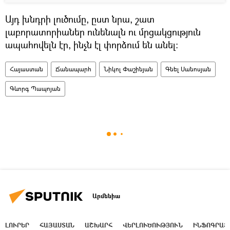
Այդ խնդրի լուծումը, ըստ նրա, շատ
լաբորատորիաներ ունենալն ու մրցակցություն
ապահովելն էր, ինչն էլ փորձում են անել։
Հայաստան
Ճանապարհ
Նիկոլ Փաշինյան
Գնել Սանոսյան
Գևորգ Պապոյան
Արմենիա
ԼՈՒՐԵՐ
ՀԱՅԱՍՏԱՆ
ԱՇԽԱՐՀ
ՎԵՐԼՈՒԾՈՒԹՅՈՒՆ
ԻՆՖՈԳՐԱՖ