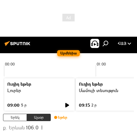
ՀԱՅ
Արմենիա
00:00
01:00
Ուղիղ եթեր
Ուղիղ եթեր
Լուրեր
Մամուլի տեսություն
09:00
09:15
5 ր
2 ր
Երեկ
Այսօր
Եթեր
ք. Երևան
106.0