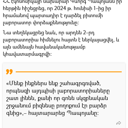
ՀՀ էկոնոմիկայի նախարար Գևորգ Պապոյանն իր
հերթին հիշեցրեց, որ 2024 թ. հունիսի 1–ից իր
հրամանով պարտադիր է դարձել բիտումի
լաբորատոր փորձաքննությունը։
Նա տեղեկացրեց նաև, որ արդեն 2–րդ
լաբորատորիա հիմնելու հայտն է ներկայացվել, և
այն ամենայն հավանականությամբ
կհավատարմագրվի։
«Մենք ինքներս ենք շահագրգռված,
որպեսզի այդպիսի լաբորատորիաները
շատ լինեն, քանի որ գոնե սկզբնական
շրջանում բիզնեսը բողոքում էր բարձր
գնից»,– հայտարարեց Պապոյանը։