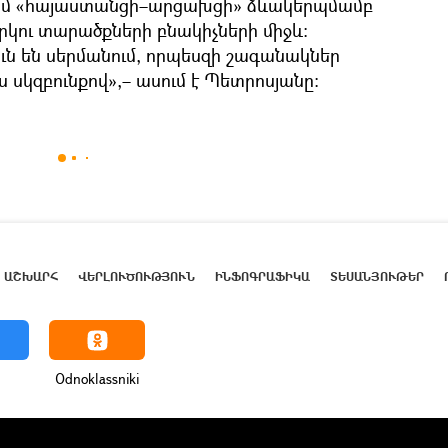
ամ «հայաստանցի–արցախցի» ձևակերպմամբ
րկու տարածքների բնակիչների միջև։
ւն են սերմանում, որպեսզի շագանակներ
 սկզբունքով»,– ասում է Պետրոսյանը։
ԱՇԽԱՐՀ
ՎԵՐԼՈՒԾՈՒԹՅՈՒՆ
ԻՆՖՈԳՐԱՖԻԿԱ
ՏԵՍԱՆՅՈՒԹԵՐ
Odnoklassniki