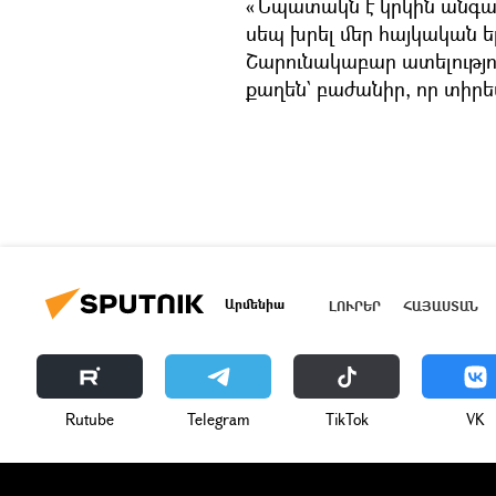
«Նպատակն է կրկին անգ
սեպ խրել մեր հայկական ե
Շարունակաբար ատելությո
քաղեն` բաժանիր, որ տիրես
Արմենիա
ԼՈՒՐԵՐ
ՀԱՅԱՍՏԱՆ
Rutube
Telegram
ТikТоk
VK