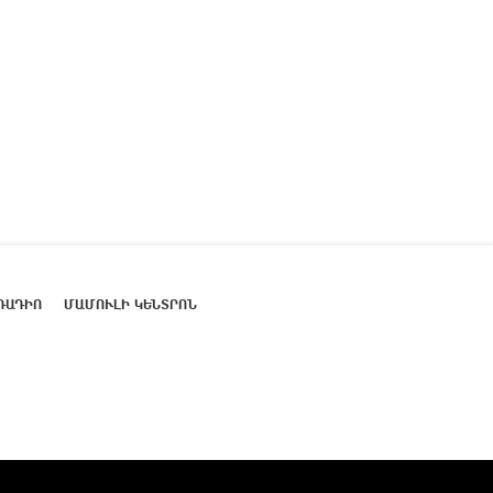
ՌԱԴԻՈ
ՄԱՄՈՒԼԻ ԿԵՆՏՐՈՆ