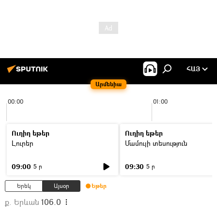
ՀԱՅ
Արմենիա
00:00
01:00
Ուղիղ եթեր
Ուղիղ եթեր
Լուրեր
Մամուլի տեսություն
09:00
09:30
5 ր
5 ր
Երեկ
Այսօր
Եթեր
ք. Երևան
106.0