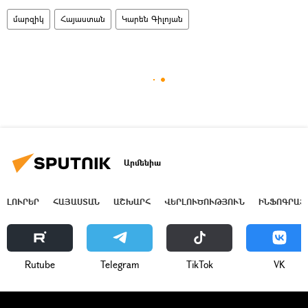
մարզիկ
Հայաստան
Կարեն Գիլոյան
Արմենիա
ԼՈՒՐԵՐ
ՀԱՅԱՍՏԱՆ
ԱՇԽԱՐՀ
ՎԵՐԼՈՒԾՈՒԹՅՈՒՆ
ԻՆՖՈԳՐԱՖ
Rutube
Telegram
ТikТоk
VK