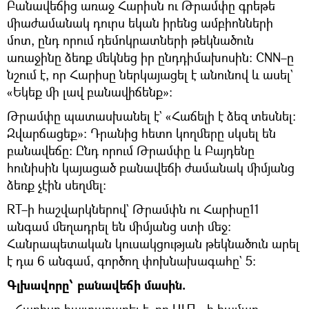
Բանավեճից առաջ Հարիսն ու Թրամփը գրեթե
միաժամանակ դուրս եկան իրենց ամբիոնների
մոտ, ընդ որում դեմոկրատների թեկնածուն
առաջինը ձեռք մեկնեց իր ընդդիմախոսին։ CNN–ը
նշում է, որ Հարիսը ներկայացել է անունով և ասել`
«Եկեք մի լավ բանավիճենք»։
Թրամփը պատասխանել է` «Հաճելի է ձեզ տեսնել։
Զվարճացեք»։ Դրանից հետո կողմերը սկսել են
բանավեճը։ Ընդ որում Թրամփը և Բայդենը
հունիսին կայացած բանավեճի ժամանակ միմյանց
ձեռք չէին սեղմել։
RT–ի հաշվարկներով` Թրամփն ու Հարիսը11
անգամ մեղադրել են միմյանց ստի մեջ։
Հանրապետական կուսակցության թեկնածուն արել
է դա 6 անգամ, գործող փոխնախագահը` 5։
Գլխավորը՝ բանավեճի մասին.
- Հարիսը հայտարարել է, որ ԱՄՆ–ի համար