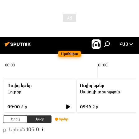
ՀԱՅ
Արմենիա
00:00
01:00
Ուղիղ եթեր
Ուղիղ եթեր
Լուրեր
Մամուլի տեսություն
09:00
09:15
5 ր
2 ր
Երեկ
Այսօր
Եթեր
ք. Երևան
106.0