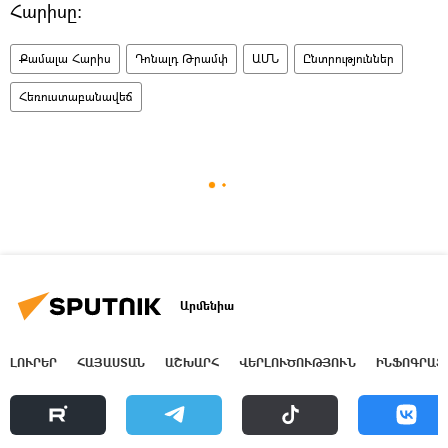
Հարիսը։
Քամալա Հարիս
Դոնալդ Թրամփ
ԱՄՆ
Ընտրություններ
Հեռուստաբանավեճ
Արմենիա
ԼՈՒՐԵՐ
ՀԱՅԱՍՏԱՆ
ԱՇԽԱՐՀ
ՎԵՐԼՈՒԾՈՒԹՅՈՒՆ
ԻՆՖՈԳՐԱՖ