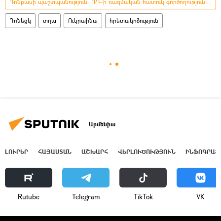
Դոնբասի պաշտպանություն. ՌԴ–ի ռազմական հատուկ գործողությունը Ուկրաինայում
Դոնեցկ
տղա
Ուկրաինա
հրետակոծություն
Արմենիա
ԼՈՒՐԵՐ
ՀԱՅԱՍՏԱՆ
ԱՇԽԱՐՀ
ՎԵՐԼՈՒԾՈՒԹՅՈՒՆ
ԻՆՖՈԳՐԱՖ
Rutube
Telegram
ТikТоk
VK