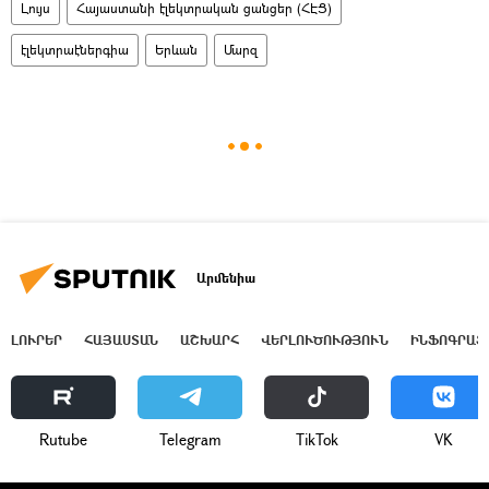
Լույս
Հայաստանի էլեկտրական ցանցեր (ՀԷՑ)
էլեկտրաէներգիա
Երևան
Մարզ
Արմենիա
ԼՈՒՐԵՐ
ՀԱՅԱՍՏԱՆ
ԱՇԽԱՐՀ
ՎԵՐԼՈՒԾՈՒԹՅՈՒՆ
ԻՆՖՈԳՐԱՖ
Rutube
Telegram
ТikТоk
VK