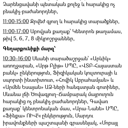
Չարենցավանի պետական քոլեջ և հարակից ոչ
բնակիչ-բաժանորդներ,
11։00-15։00
Ջրվեժ գյուղ և հարակից տարածքներ,
11։00-17։00
Աբովյան քաղաք՝ Կենտրոն թաղամաս,
թիվ 5, 6, 7, 8 միկրոշրջաններ,
Գեղարքունիքի մարզ՝
10։30–16:00
Սևանի տարածաշրջան՝ «Արևիկ»
առողջարան, «Արթ Բլիթ» ՍՊԸ, «ՎՏԲ-Հայաստան
բանկ» ընկերություն, Ֆիզիկական կուլտուրայի և
սպորտի ինստիտուտ, «Հովիկ Աբրահամյան» և
«Արմեն Եսայան» ԱՁ-ների հանգստյան գոտիներ,
Սևանա լճի Ծովագյուղ–Ճամբարակ մայրուղուն
հարակից ոչ բնակիչ-բաժանորդներ, Գավառ
քաղաք՝ կենտրոնական մաս, «Արա-Նանե» ՍՊԸ,
«Ֆինքա» ՈԻՎԿ ընկերություն, Մարդու
իրավունքների պաշտպանի գրասենյակ, «Մոբայլ