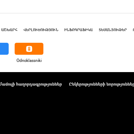
ԱՇԽԱՐՀ
ՎԵՐԼՈՒԾՈՒԹՅՈՒՆ
ԻՆՖՈԳՐԱՖԻԿԱ
ՏԵՍԱՆՅՈՒԹԵՐ
Odnoklassniki
Մամուլի հաղորդագրություններ
Ընկերությունների նորություննե