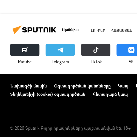
Արմենիա
ԼՈՒՐԵՐ
ՀԱՅԱՍՏԱՆ
Rutube
Telegram
ТikТоk
VK
Նախագծի մասին
Օգտագործման կանոնները
Կապ
Տեղեկանիշի (cookie) օգտագործման
Հետադարձ կապ
© 2026 Sputnik Բոլոր իրավունքները պաշտպանված են. 18+