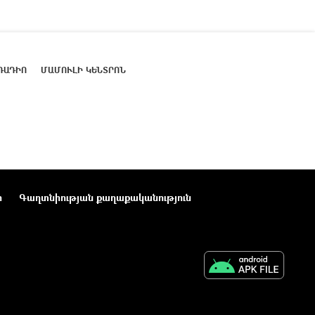
ՌԱԴԻՈ
ՄԱՄՈՒԼԻ ԿԵՆՏՐՈՆ
ր
Գաղտնիության քաղաքականություն