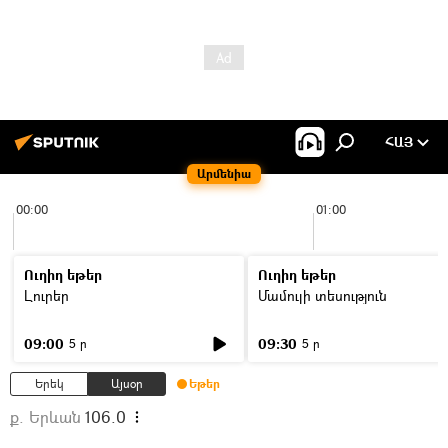
ՀԱՅ
Արմենիա
00:00
01:00
Ուղիղ եթեր
Ուղիղ եթեր
Լուրեր
Մամուլի տեսություն
09:00
09:30
5 ր
5 ր
Երեկ
Այսօր
Եթեր
ք. Երևան
106.0