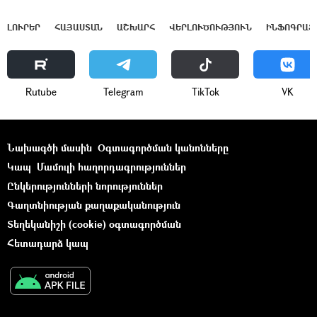
ԼՈՒՐԵՐ
ՀԱՅԱՍՏԱՆ
ԱՇԽԱՐՀ
ՎԵՐԼՈՒԾՈՒԹՅՈՒՆ
ԻՆՖՈԳՐԱՖ
Rutube
Telegram
ТikТоk
VK
Նախագծի մասին
Օգտագործման կանոնները
Կապ
Մամուլի հաղորդագրություններ
Ընկերությունների նորություններ
Գաղտնիության քաղաքականություն
Տեղեկանիշի (cookie) օգտագործման
Հետադարձ կապ