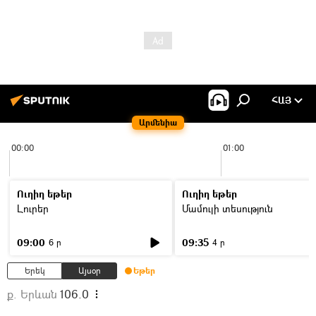
ՀԱՅ
Արմենիա
00:00
01:00
Ուղիղ եթեր
Ուղիղ եթեր
Լուրեր
Մամուլի տեսություն
09:00
09:35
6 ր
4 ր
Երեկ
Այսօր
Եթեր
ք. Երևան
106.0