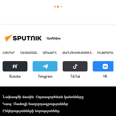
Արմենիա
ԼՈՒՐԵՐ
ՀԱՅԱՍՏԱՆ
ԱՇԽԱՐՀ
ՎԵՐԼՈՒԾՈՒԹՅՈՒՆ
ԻՆՖՈԳՐԱՖ
Rutube
Telegram
ТikТоk
VK
Նախագծի մասին
Օգտագործման կանոնները
Կապ
Մամուլի հաղորդագրություններ
Ընկերությունների նորություններ