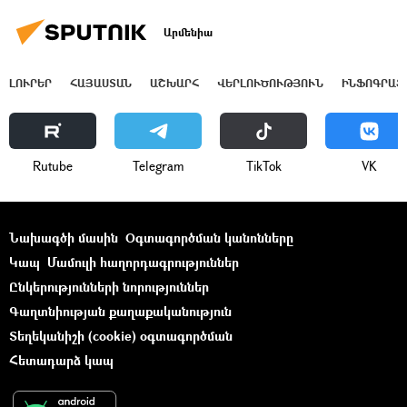
Արմենիա
ԼՈՒՐԵՐ
ՀԱՅԱՍՏԱՆ
ԱՇԽԱՐՀ
ՎԵՐԼՈՒԾՈՒԹՅՈՒՆ
ԻՆՖՈԳՐԱՖ
Rutube
Telegram
ТikТоk
VK
Նախագծի մասին
Օգտագործման կանոնները
Կապ
Մամուլի հաղորդագրություններ
Ընկերությունների նորություններ
Գաղտնիության քաղաքականություն
Տեղեկանիշի (cookie) օգտագործման
Հետադարձ կապ