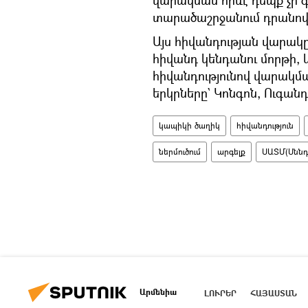
տարածաշրջանում դրանով 
Այս հիվանդության վարակ
հիվանդ կենդանու մորթի, 
հիվանդությունով վարակմ
երկրները` Կոնգոն, Ուգան
կապիկի ծաղիկ
հիվանդություն
ներմուծում
արգելք
ՍԱՏՄ(Սննդ
Արմենիա
ԼՈՒՐԵՐ
ՀԱՅԱՍՏԱՆ