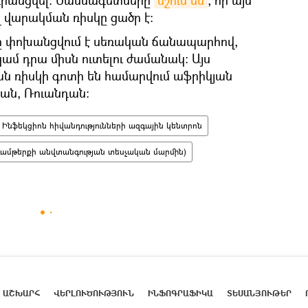
վարակման ռիսկը ցածր է։
ը փոխանցվում է սեռական ճանապարհով,
կամ դրա միսն ուտելու ժամանակ։ Այս
ան ռիսկի գոտի են համարվում աֆրիկյան
դան, Ռուանդան։
Ինֆեկցիոն հիվանդությունների ազգային կենտրոն
ամթերքի անվտանգության տեսչական մարմին)
ԱՇԽԱՐՀ
ՎԵՐԼՈՒԾՈՒԹՅՈՒՆ
ԻՆՖՈԳՐԱՖԻԿԱ
ՏԵՍԱՆՅՈՒԹԵՐ