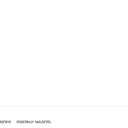
ՌԱԴԻՈ
ՄԱՄՈՒԼԻ ԿԵՆՏՐՈՆ