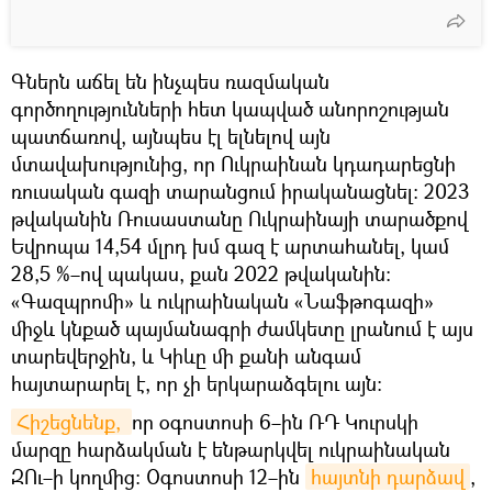
Գներն աճել են ինչպես ռազմական
գործողությունների հետ կապված անորոշության
պատճառով, այնպես էլ ելնելով այն
մտավախությունից, որ Ուկրաինան կդադարեցնի
ռուսական գազի տարանցում իրականացնել։ 2023
թվականին Ռուսաստանը Ուկրաինայի տարածքով
Եվրոպա 14,54 մլրդ խմ գազ է արտահանել, կամ
28,5 %–ով պակաս, քան 2022 թվականին։
«Գազպրոմի» և ուկրաինական «Նաֆթոգազի»
միջև կնքած պայմանագրի ժամկետը լրանում է այս
տարեվերջին, և Կիևը մի քանի անգամ
հայտարարել է, որ չի երկարաձգելու այն։
Հիշեցնենք, 
որ օգոստոսի 6–ին ՌԴ Կուրսկի
մարզը հարձակման է ենթարկվել ուկրաինական
ԶՈւ–ի կողմից։ Օգոստոսի 12–ին
հայտնի դարձավ
,