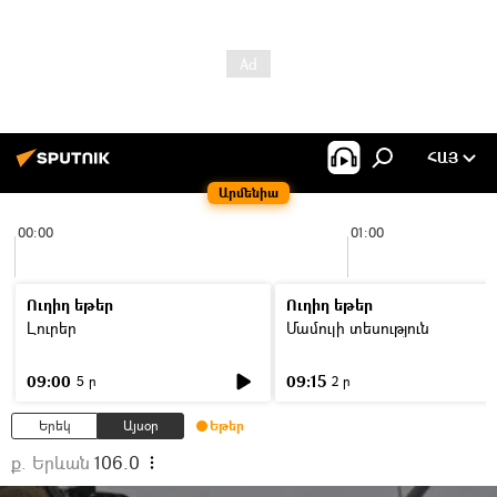
ՀԱՅ
Արմենիա
00:00
01:00
Ուղիղ եթեր
Ուղիղ եթեր
Լուրեր
Մամուլի տեսություն
09:00
09:15
5 ր
2 ր
Երեկ
Այսօր
Եթեր
ք. Երևան
106.0