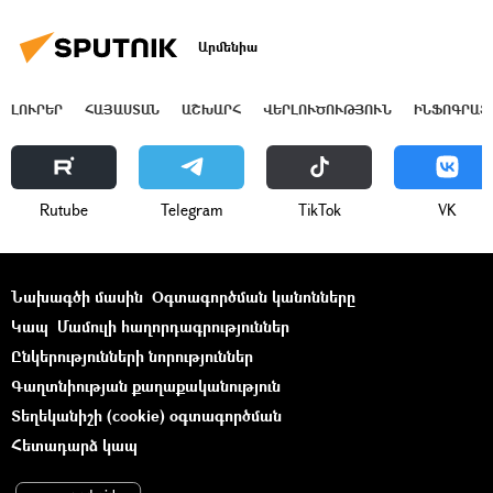
Արմենիա
ԼՈՒՐԵՐ
ՀԱՅԱՍՏԱՆ
ԱՇԽԱՐՀ
ՎԵՐԼՈՒԾՈՒԹՅՈՒՆ
ԻՆՖՈԳՐԱՖ
Rutube
Telegram
ТikТоk
VK
Նախագծի մասին
Օգտագործման կանոնները
Կապ
Մամուլի հաղորդագրություններ
Ընկերությունների նորություններ
Գաղտնիության քաղաքականություն
Տեղեկանիշի (cookie) օգտագործման
Հետադարձ կապ