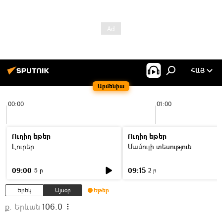
ՀԱՅ
Արմենիա
00:00
01:00
Ուղիղ եթեր
Ուղիղ եթեր
Լուրեր
Մամուլի տեսություն
09:00
09:15
5 ր
2 ր
Երեկ
Այսօր
Եթեր
ք. Երևան
106.0