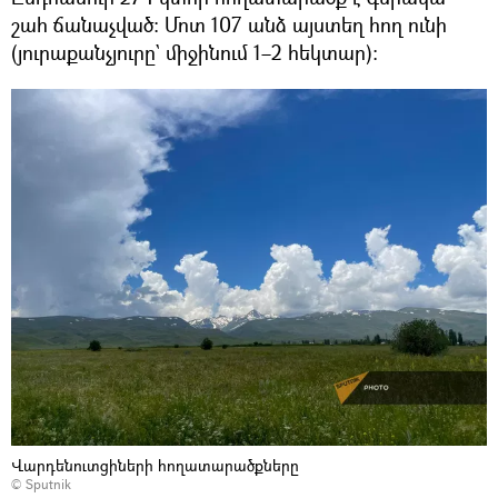
շահ ճանաչված։ Մոտ 107 անձ այստեղ հող ունի
(յուրաքանչյուրը` միջինում 1–2 հեկտար)։
Վարդենուտցիների հողատարածքները
© Sputnik