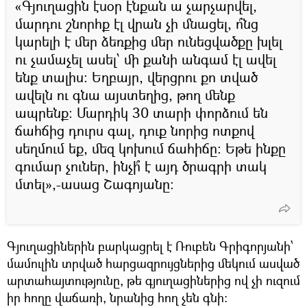
«Գյուղացին էսօր էնքան ա չարչարվել,
մարդու շնորհք էլ վրան չի մնացել, ո՞նց
կարելի է մեր ձեռքից մեր ունեցվածքը խլել
ու չամաչել ասել՝ մի քանի անգամ էլ ավել
ենք տալիս։ Եղբայր, վերցրու քո տված
ավելն ու գնա այստեղից, թող մենք
ապրենք։ Մարդիկ 30 տարի փորձում են
ճահճից դուրս գալ, դուք նորից ոտքով
սեղմում եք, մեզ կոխում ճահիճը։ Եթե ինքը
գումար չուներ, ինչի՞ է այդ ծրագրի տակ
մտել»,-ասաց Շագոյանը։
Գյուղացիներին բարկացրել է Ռուբեն Գրիգորյանի՝
մամուլին տրված հարցազրույցներից մեկում ասված
արտահայտությունը, թե գյուղացիներից ով չի ուզում
իր հողը վաճառի, նրանից հող չեն գնի։