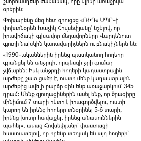
շնորհանդեսի ժամանակ, որը կլինի առաջիկա
օրերին։
Փոխարենը մեզ հետ զրուցեց «ՌԻԴ» ՍՊԸ–ի
փոխտնօրեն Խաչիկ Հովսեփյանը` նշելով, որ
իրավիճակի գլխավոր մեղավորները Վարդենուտ
գյուղի նախկին կառավարիչներն ու բնակիչներն են։
«1990–ականներին իրենց պատկանող հողերը
գրանցել են անջրդի, որպեսզի ջրի գումար
չվճարեն։ Իսկ անջրդի հողերի կադաստրային
արժեքը շատ ցածր է, ուստի մենք կադաստրային
արժեքից ավելի բարձր գին ենք առաջարկում` 345
դրամ։ Մենք գյուղացիներին ասել ենք, որ ծրագիրը
մինիմում 7 տարի հետո է իրագործվելու, ուստի
կարող են իրենց հողերը տնօրինել 5-6 տարի,
իրենց խոտը հավաքել, իրենց անասուններին
պահել»,-ասաց Հովսեփյանը` փաստացի
հաստատելով, որ իրենք տեղյակ են այդ հողերի՝