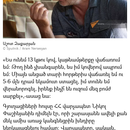
Աշոտ Զաքարյան
© Sputnik / Aram Nersesyan
«Ես ունեմ 13 կթու կով, կաթնամթերքը վաճառում
եմ։ Թող ինձ չխանգարեն, ես իմ կովերով ապրում
եմ։ Միայն անցած տարի հորթերիս վաճառել եմ ու
5-6 մլն դրամ եկամուտ ստացել, իմ տունն եմ
վերանորոգել, իրենք ինչի՞ են ուզում մեզ բոմժ
սարքել»,-ասաց նա:
Գյուղացիների հույսը ՀՀ վարչապետ Նիկոլ
Փաշինյանին դիմելն էր, որի շարասյանն ավելի քան
մեկ ամիս առաջ կանգնեցրին խնդիրը
ներկայացնելու համար։ Վարչապետը, սակայն,