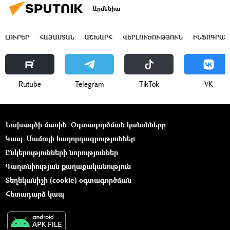
Արմենիա
ԼՈՒՐԵՐ
ՀԱՅԱՍՏԱՆ
ԱՇԽԱՐՀ
ՎԵՐԼՈՒԾՈՒԹՅՈՒՆ
ԻՆՖՈԳՐԱՖ
Rutube
Telegram
ТikТоk
VK
Նախագծի մասին
Օգտագործման կանոնները
Կապ
Մամուլի հաղորդագրություններ
Ընկերությունների նորություններ
Գաղտնիության քաղաքականություն
Տեղեկանիշի (cookie) օգտագործման
Հետադարձ կապ