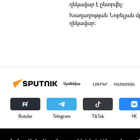
ղեկավար է ընտրվել։
Խաղաղության Նոբելյան 
ղեկավար։
Արմենիա
ԼՈՒՐԵՐ
ՀԱՅԱՍՏԱՆ
Rutube
Telegram
ТikТоk
VK