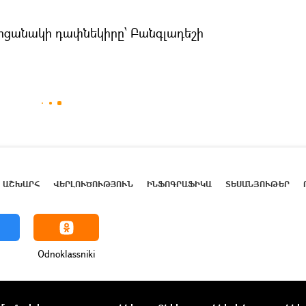
մրցանակի դափնեկիրը՝ Բանգլադեշի
ԱՇԽԱՐՀ
ՎԵՐԼՈՒԾՈՒԹՅՈՒՆ
ԻՆՖՈԳՐԱՖԻԿԱ
ՏԵՍԱՆՅՈՒԹԵՐ
Odnoklassniki