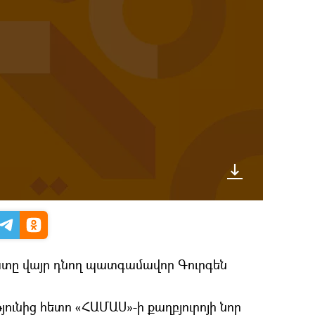
դատը վայր դնող պատգամավոր Գուրգեն
յունից հետո «ՀԱՄԱՍ»-ի քաղբյուրոյի նոր