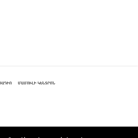
ՌԱԴԻՈ
ՄԱՄՈՒԼԻ ԿԵՆՏՐՈՆ