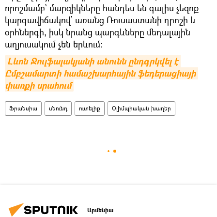
որոշմամբ` մարզիկները հանդես են գալիս չեզոք
կարգավիճակով՝ առանց Ռուսաստանի դրոշի և
օրհներգի, իսկ նրանց պարգևները մեդալային
աղյուսակում չեն երևում:
Լևոն Ջուլֆալակյանի անունն ընդգրկվել է 
Ըմբշամարտի համաշխարհային ֆեդերացիայի 
փառքի սրահում
Ֆրանսիա
սնունդ
ուտելիք
Օլիմպիական խաղեր
Արմենիա