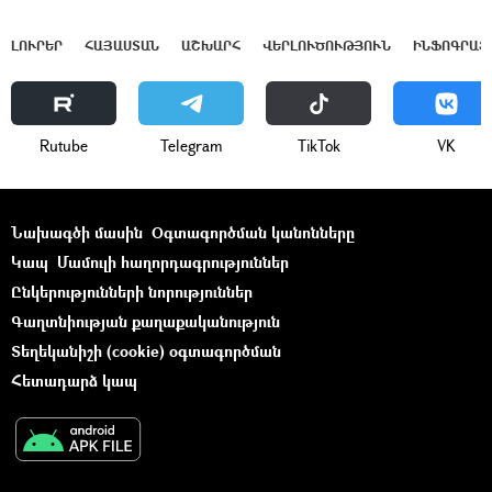
ԼՈՒՐԵՐ
ՀԱՅԱՍՏԱՆ
ԱՇԽԱՐՀ
ՎԵՐԼՈՒԾՈՒԹՅՈՒՆ
ԻՆՖՈԳՐԱՖ
Rutube
Telegram
ТikТоk
VK
Նախագծի մասին
Օգտագործման կանոնները
Կապ
Մամուլի հաղորդագրություններ
Ընկերությունների նորություններ
Գաղտնիության քաղաքականություն
Տեղեկանիշի (cookie) օգտագործման
Հետադարձ կապ