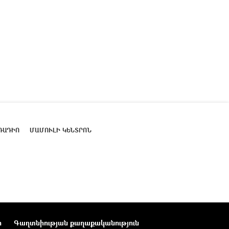
ՌԱԴԻՈ
ՄԱՄՈՒԼԻ ԿԵՆՏՐՈՆ
ր
Գաղտնիության քաղաքականություն