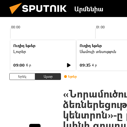
Արմենիա
00:00
01:00
Ուղիղ եթեր
Ուղիղ եթեր
Լուրեր
Մամուլի տեսություն
09:00
09:35
6 ր
4 ր
Երեկ
Այսօր
Եթեր
«Նորամուծու
ձեռներեցու
կենտրոն»-ը լ
կլինի գրադ