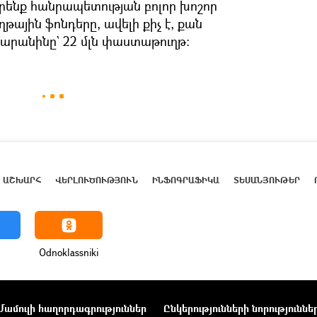
րենք հանրապետության բոլոր խոշոր
յին ֆոնդերը, ավելի քիչ է, քան
անինը` 22 մլն փաստաթուղթ:
ԱՇԽԱՐՀ
ՎԵՐԼՈՒԾՈՒԹՅՈՒՆ
ԻՆՖՈԳՐԱՖԻԿԱ
ՏԵՍԱՆՅՈՒԹԵՐ
Odnoklassniki
Մամուլի հաղորդագրություններ
Ընկերությունների նորություննե