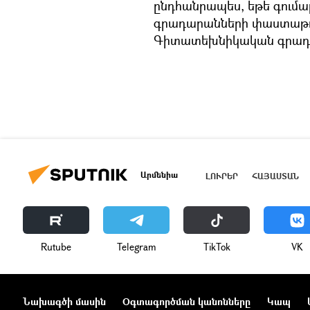
ընդհանրապես, եթե գումա
գրադարանների փաստաթղթա
Գիտատեխնիկական գրադար
Արմենիա
ԼՈՒՐԵՐ
ՀԱՅԱՍՏԱՆ
Rutube
Telegram
ТikТоk
VK
Նախագծի մասին
Օգտագործման կանոնները
Կապ