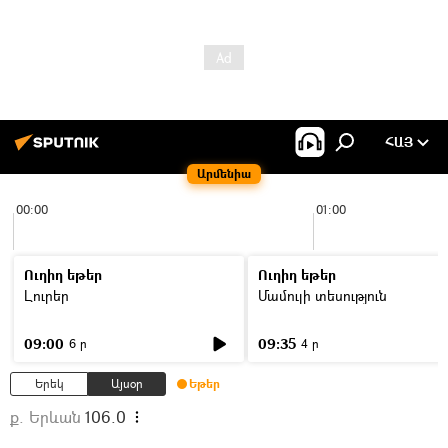
ՀԱՅ
Արմենիա
00:00
01:00
Ուղիղ եթեր
Ուղիղ եթեր
Լուրեր
Մամուլի տեսություն
09:00
09:35
6 ր
4 ր
Երեկ
Այսօր
Եթեր
ք. Երևան
106.0