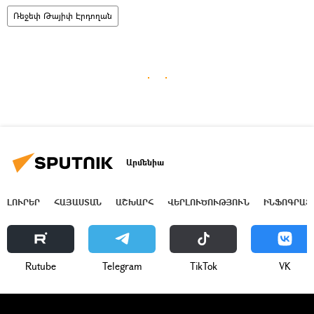
Ռեջեփ Թայիփ Էրդողան
Արմենիա
ԼՈՒՐԵՐ
ՀԱՅԱՍՏԱՆ
ԱՇԽԱՐՀ
ՎԵՐԼՈՒԾՈՒԹՅՈՒՆ
ԻՆՖՈԳՐԱՖ
Rutube
Telegram
ТikТоk
VK