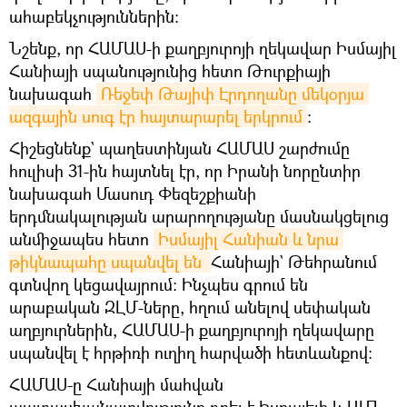
ահաբեկչություններին։
Նշենք, որ ՀԱՄԱՍ-ի քաղբյուրոյի ղեկավար Իսմայիլ
Հանիայի սպանությունից հետո Թուրքիայի
նախագահ
Ռեջեփ Թայիփ Էրդողանը մեկօրյա 
ազգային սուգ էր հայտարարել երկրում
։
Հիշեցնենք` պաղեստինյան ՀԱՄԱՍ շարժումը
հուլիսի 31-ին հայտնել էր, որ Իրանի նորընտիր
նախագահ Մասուդ Փեզեշքիանի
երդմնակալության արարողությանը մասնակցելուց
անմիջապես հետո
Իսմայիլ Հանիան և նրա 
թիկնապահը սպանվել են 
Հանիայի` Թեհրանում
գտնվող կեցավայրում։ Ինչպես գրում են
արաբական ԶԼՄ-ները, հղում անելով սեփական
աղբյուրներին, ՀԱՄԱՍ-ի քաղբյուրոյի ղեկավարը
սպանվել է հրթիռի ուղիղ հարվածի հետևանքով։
ՀԱՄԱՍ-ը Հանիայի մահվան
պատասխանատվությունը դրել է Իսրայելի և ԱՄՆ-