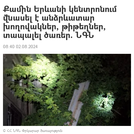
Քամին Երևանի կենտրոնում
վնասել է անձրևատար
խողովակներ, թիթեղներ,
տապալել ծառեր. ՆԳՆ
08:40 02.08.2024
©
ՀՀ ՆԳՆ Փրկարար ծառայություն