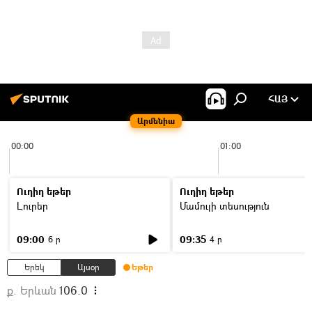
ՀԱՅ
Արմենիա
00:00
01:00
Ուղիղ եթեր
Ուղիղ եթեր
Լուրեր
Մամուլի տեսություն
09:00
09:35
6 ր
4 ր
Երեկ
Այսօր
Եթեր
ք. Երևան
106.0