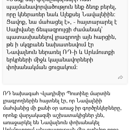
պայմանավորվածություն ենք ձեռք բերել,
որը կներառեր նաև Ալեքսեյ Նավալնիին։
Ցավոք, նա մահացել է», - հայտարարել է
Սալիվանը ճեպազրույցի ժամանակ՝
պատասխանելով լրագրողի այն հարցին,
թե ի սկզբանե նախատեսվում էր
Նավալնուն ներառել ՌԴ-ի և Արևմուտքի
երկրների միջև կալանավորների
փոխանակման ցուցակում։
ՌԴ նախագահ Վլադիմիր Պուտինը մարտին
լրագրողներին հայտնել էր, որ Նավալնիի
մահվանից մի քանի օր առաջ իր գործընկերները,
որոնք վարչակազմի աշխատակիցներ չեն,
առաջարկել են Նավալնուն փոխանակել
Արևմուտքում անազատության մեջ գտնվող որոշ