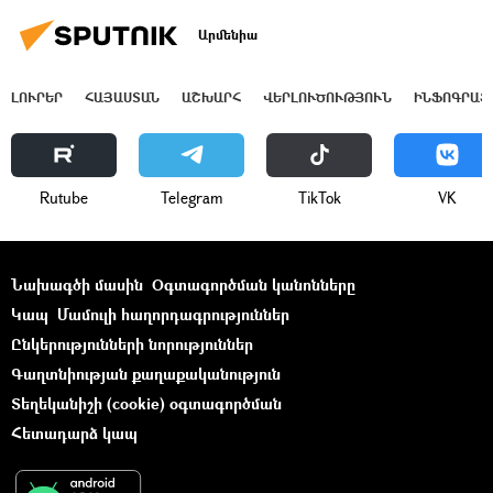
Արմենիա
ԼՈՒՐԵՐ
ՀԱՅԱՍՏԱՆ
ԱՇԽԱՐՀ
ՎԵՐԼՈՒԾՈՒԹՅՈՒՆ
ԻՆՖՈԳՐԱՖ
Rutube
Telegram
ТikТоk
VK
Նախագծի մասին
Օգտագործման կանոնները
Կապ
Մամուլի հաղորդագրություններ
Ընկերությունների նորություններ
Գաղտնիության քաղաքականություն
Տեղեկանիշի (cookie) օգտագործման
Հետադարձ կապ