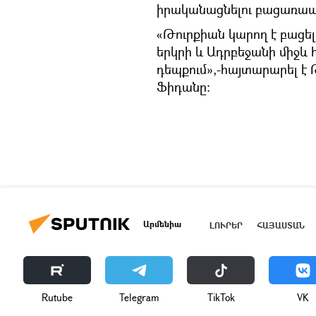
իրականացնելու բացառա
«Թուրքիան կարող է բացե
երկրի և Ադրբեջանի միջև
դեպքում»,-հայտարարել 
Ֆիդանը։
Արմենիա
ԼՈՒՐԵՐ
ՀԱՅԱՍՏԱՆ
Rutube
Telegram
ТikТоk
VK