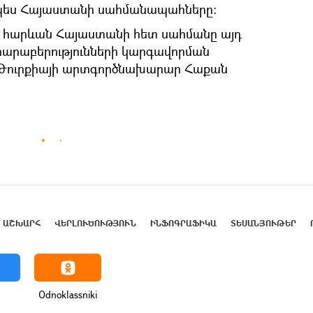
պես Հայաստանի սահմանապահները։
լ հարևան Հայաստանի հետ սահմանը այդ
 հարաբերությունների կարգավորման
է Թուրքիայի արտգործնախարար Հաքան
ԱՇԽԱՐՀ
ՎԵՐԼՈՒԾՈՒԹՅՈՒՆ
ԻՆՖՈԳՐԱՖԻԿԱ
ՏԵՍԱՆՅՈՒԹԵՐ
Odnoklassniki