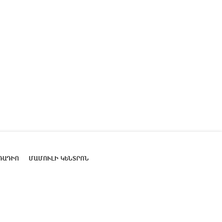
ՌԱԴԻՈ
ՄԱՄՈՒԼԻ ԿԵՆՏՐՈՆ