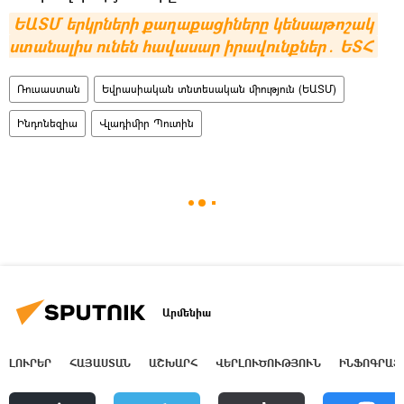
ԵԱՏՄ երկրների քաղաքացիները կենսաթոշակ 
ստանալիս ունեն հավասար իրավունքներ․ ԵՏՀ
Ռուսաստան
Եվրասիական տնտեսական միություն (ԵԱՏՄ)
Ինդոնեզիա
Վլադիմիր Պուտին
Արմենիա
ԼՈՒՐԵՐ
ՀԱՅԱՍՏԱՆ
ԱՇԽԱՐՀ
ՎԵՐԼՈՒԾՈՒԹՅՈՒՆ
ԻՆՖՈԳՐԱՖ