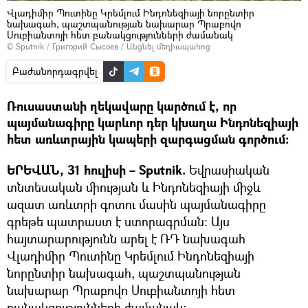
Վլադիմիր Պուտինը Կրեմլում Ինդոնեզիայի նորընտիր
նախագահ, պաշտպանության նախարար Պրաբովո
Սուբիանտոյի հետ բանակցությունների ժամանակ
© Sputnik / Григорий Сысоев
/
Անցնել մեդիապահոց
Բաժանորդագրվել
Ռուսաստանի ղեկավարը կարծում է, որ
պայմանագիրը կարևոր դեր կխաղա Ինդոնեզիայի
հետ առևտրային կապերի զարգացման գործում:
ԵՐԵՎԱՆ, 31 հուլիսի – Sputnik.
Եվրասիական
տնտեսական միության և Ինդոնեզիայի միջև
ազատ առևտրի գոտու մասին պայմանագիրը
գրեթե պատրաստ է ստորագրման: Այս
հայտարարությունն արել է ՌԴ նախագահ
Վլադիմիր Պուտինը Կրեմլում Ինդոնեզիայի
նորընտիր նախագահ, պաշտպանության
նախարար Պրաբովո Սուբիանտոյի հետ
բանակցությունների ժամանակ։