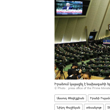
Իրանում կայացել է նախագահի ե
© Photo :
press office of the Prime Minist
Մասուդ Փեզեշքիան
Իրանի Իսլամ
Նիկոլ Փաշինյան
տեսանյութ
Տ