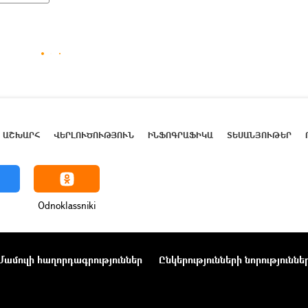
ԱՇԽԱՐՀ
ՎԵՐԼՈՒԾՈՒԹՅՈՒՆ
ԻՆՖՈԳՐԱՖԻԿԱ
ՏԵՍԱՆՅՈՒԹԵՐ
Odnoklassniki
Մամուլի հաղորդագրություններ
Ընկերությունների նորություննե