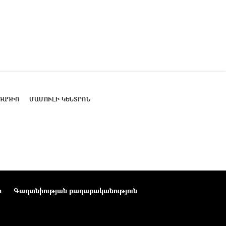
ՌԱԴԻՈ
ՄԱՄՈՒԼԻ ԿԵՆՏՐՈՆ
ր
Գաղտնիության քաղաքականություն