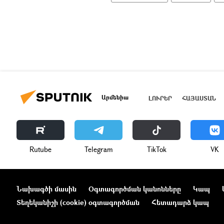
Արմենիա
ԼՈՒՐԵՐ
ՀԱՅԱՍՏԱՆ
Rutube
Telegram
ТikТоk
VK
Նախագծի մասին
Օգտագործման կանոնները
Կապ
Տեղեկանիշի (cookie) օգտագործման
Հետադարձ կապ