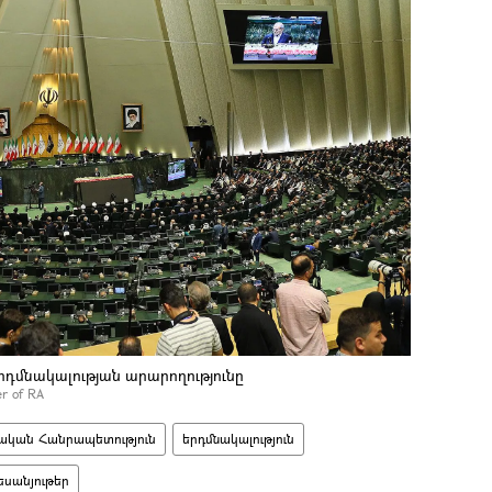
րդմնակալության արարողությունը
er of RA
ական Հանրապետություն
երդմնակալություն
եսանյութեր