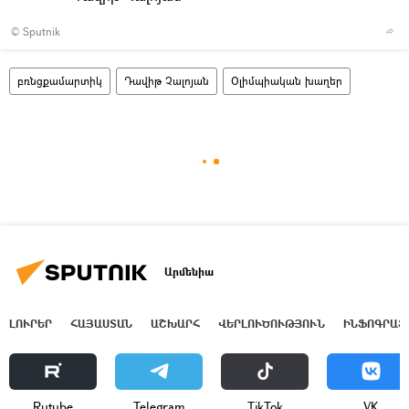
© Sputnik
բռնցքամարտիկ
Դավիթ Չալոյան
Օլիմպիական խաղեր
Արմենիա
ԼՈՒՐԵՐ
ՀԱՅԱՍՏԱՆ
ԱՇԽԱՐՀ
ՎԵՐԼՈՒԾՈՒԹՅՈՒՆ
ԻՆՖՈԳՐԱՖ
Rutube
Telegram
ТikТоk
VK