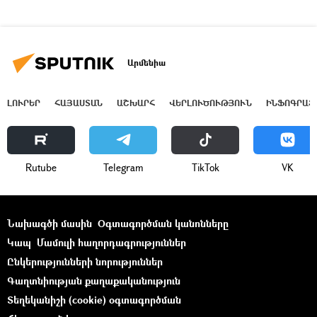
Արմենիա
ԼՈՒՐԵՐ
ՀԱՅԱՍՏԱՆ
ԱՇԽԱՐՀ
ՎԵՐԼՈՒԾՈՒԹՅՈՒՆ
ԻՆՖՈԳՐԱՖ
Rutube
Telegram
ТikТоk
VK
Նախագծի մասին
Օգտագործման կանոնները
Կապ
Մամուլի հաղորդագրություններ
Ընկերությունների նորություններ
Գաղտնիության քաղաքականություն
Տեղեկանիշի (cookie) օգտագործման