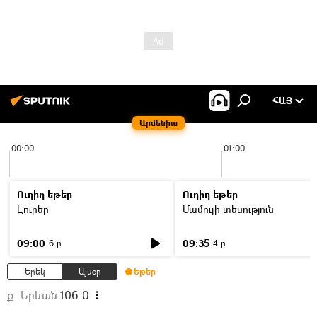
ՀԱՅ
Արմենիա
00:00
01:00
Ուղիղ եթեր
Ուղիղ եթեր
Լուրեր
Մամուլի տեսություն
09:00
09:35
6 ր
4 ր
Երեկ
Այսօր
Եթեր
ք. Երևան
106.0