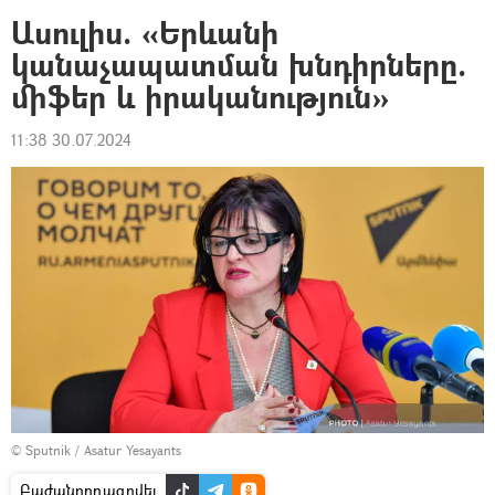
Ասուլիս. «Երևանի
կանաչապատման խնդիրները.
միֆեր և իրականություն»
11:38 30.07.2024
© Sputnik / Asatur Yesayants
Բաժանորդագրվել