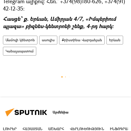
Telegram ալիքով: Հեռ.` +374(98)180-626, +374(91)
42-12-35։
Հասցե՝ ք. Երևան, Ամիրյան 4/7, «Իմպերիում
պլազա» բիզնես-կենտրոնի շենք, 4-րդ հարկ։
Մամուլի կենտրոն
ասուլիս
Քրիստինա Վարդանյան
Երևան
Կանաչապատում
Արմենիա
ԼՈՒՐԵՐ
ՀԱՅԱՍՏԱՆ
ԱՇԽԱՐՀ
ՎԵՐԼՈՒԾՈՒԹՅՈՒՆ
ԻՆՖՈԳՐԱՖ