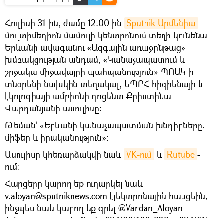
Հուլիսի 31-ին, ժամը 12.00-ին
Sputnik Արմենիա
մուլտիմեդիոն մամուլի կենտրոնում տեղի կունենա
Երևանի ավագանու «Ազգային առաջընթաց»
խմբակցության անդամ, «Կանաչապատում և
շրջակա միջավայրի պահպանություն» ՊՈԱԿ-ի
տնօրենի նախկին տեղակալ, ԵՊԲՀ հիգիենայի և
էկոլոգիայի ամբիոնի դոցենտ Քրիստինա
Վարդանյանի ասուլիսը։
Թեման՝ «Երևանի կանաչապատման խնդիրները.
միֆեր և իրականություն»։
Ասուլիսը կհեռարձակվի նաև
VK-ում
և
Rutube
-
ում:
Հարցերը կարող եք ուղարկել նաև
v.aloyan@sputniknews.com էլեկտրոնային հասցեին,
ինչպես նաև կարող եք գրել @Vardan_Aloyan