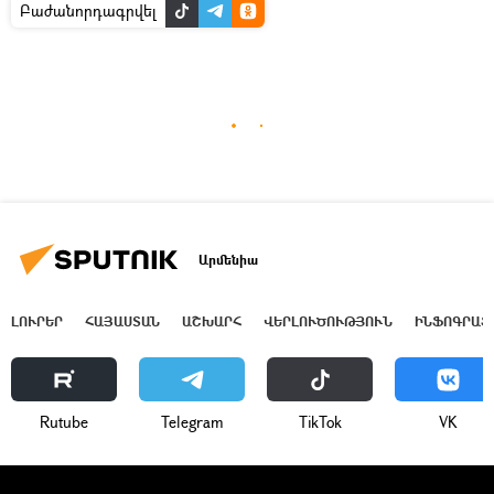
Բաժանորդագրվել
Արմենիա
ԼՈՒՐԵՐ
ՀԱՅԱՍՏԱՆ
ԱՇԽԱՐՀ
ՎԵՐԼՈՒԾՈՒԹՅՈՒՆ
ԻՆՖՈԳՐԱՖ
Rutube
Telegram
ТikТоk
VK