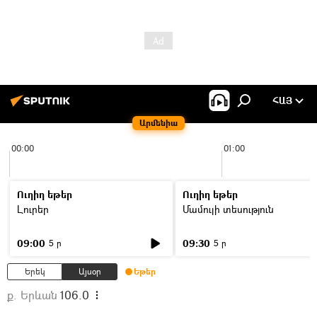
ՀԱՅ
Արմենիա
00:00
01:00
Ուղիղ եթեր
Ուղիղ եթեր
Լուրեր
Մամուլի տեսություն
09:00
09:30
5 ր
5 ր
Երեկ
Այսօր
Եթեր
ք. Երևան
106.0