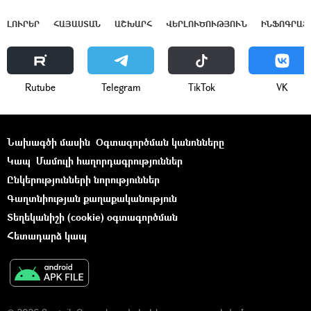
ԼՈՒՐԵՐ
ՀԱՅԱՍՏԱՆ
ԱՇԽԱՐՀ
ՎԵՐԼՈՒԾՈՒԹՅՈՒՆ
ԻՆՖՈԳՐԱՖ
Rutube
Telegram
ТikТоk
VK
Նախագծի մասին
Օգտագործման կանոնները
Կապ
Մամուլի հաղորդագրություններ
Ընկերությունների նորություններ
Գաղտնիության քաղաքականություն
Տեղեկանիշի (cookie) օգտագործման
Հետադարձ կապ