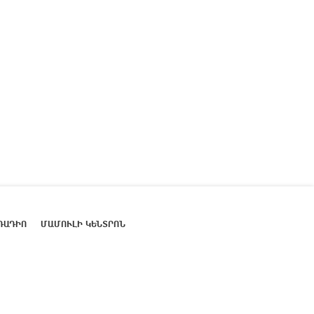
ՌԱԴԻՈ
ՄԱՄՈՒԼԻ ԿԵՆՏՐՈՆ