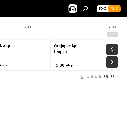
РУС
ՀԱՅ
16:00
17:00
 եթեր
Ուղիղ եթեր
ր
Լուրեր
19:00
46 ր
46 ր
ք. Երևան
106.0