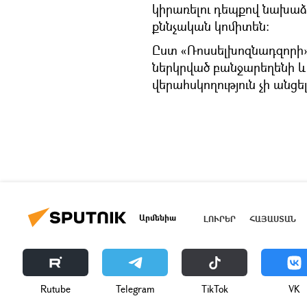
կիրառելու դեպքով նախաձե
քննչական կոմիտեն։
Ըստ «Ռոսսելխոզնադզորի
ներկրված բանջարեղենի և
վերահսկողություն չի անցել
Արմենիա
ԼՈՒՐԵՐ
ՀԱՅԱՍՏԱՆ
Rutube
Telegram
ТikТоk
VK