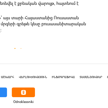
ռնվել է քրեական վարույթ, հայտնում է
»՝ այս տարի Հայաստանից Ռուսաստան
 մրգերի գրեթե կեսը բուսասանիտարական
։
ԱՇԽԱՐՀ
ՎԵՐԼՈՒԾՈՒԹՅՈՒՆ
ԻՆՖՈԳՐԱՖԻԿԱ
ՏԵՍԱՆՅՈՒԹԵՐ
Odnoklassniki