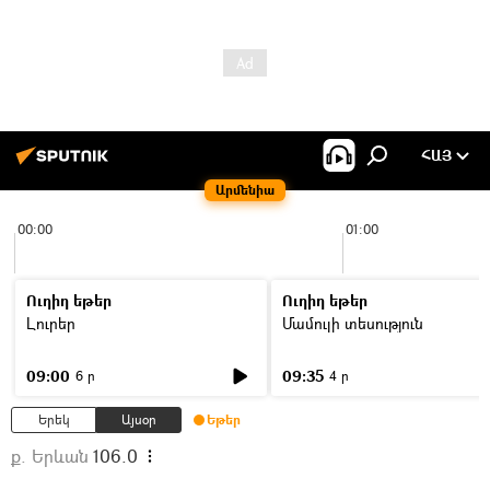
ՀԱՅ
Արմենիա
00:00
01:00
Ուղիղ եթեր
Ուղիղ եթեր
Լուրեր
Մամուլի տեսություն
09:00
09:35
6 ր
4 ր
Երեկ
Այսօր
Եթեր
ք. Երևան
106.0