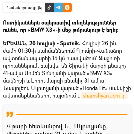
Բաժանորդագրվել
Ոստիկաններն օպերատիվ տեղեկություններ
ունեն, որ «BMW X3»-ի մեջ թմրանյութ է եղել։
ԵՐԵՎԱՆ, 26 հուլիսի - Sputnik.
Հուլիսի 26-ին,
ժամը 01։30-ի սահմաններում Գյումրի-Վանաձոր
ավտոճանապարհի 15 կմ հատվածում` Ջաջուռի
ոլորաններում, բախվել են Շիրակի մարզի բնակիչ
41-ամյա Արմեն Տոնոյանի վարած «BMW X3»
մակնիշի և Լոռու մարզի բնակիչ 31-ամյա
Նապոլեոն Մկրտչյանի վարած «Honda Fit» մակնիշի
ավտոմեքենաները, հայտնում է
shamshyan.com–ը
։
Վթարի հետևանքով Ն․ Մկրտչյանը,
վերջինիս ուղևոր 31-ամյա Նազենի