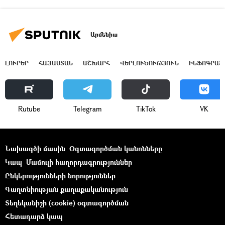
Արմենիա
ԼՈՒՐԵՐ
ՀԱՅԱՍՏԱՆ
ԱՇԽԱՐՀ
ՎԵՐԼՈՒԾՈՒԹՅՈՒՆ
ԻՆՖՈԳՐԱՖ
Rutube
Telegram
ТikТоk
VK
Նախագծի մասին
Օգտագործման կանոնները
Կապ
Մամուլի հաղորդագրություններ
Ընկերությունների նորություններ
Գաղտնիության քաղաքականություն
Տեղեկանիշի (cookie) օգտագործման
Հետադարձ կապ