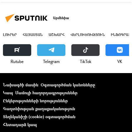
Արմենիա
ԼՈՒՐԵՐ
ՀԱՅԱՍՏԱՆ
ԱՇԽԱՐՀ
ՎԵՐԼՈՒԾՈՒԹՅՈՒՆ
ԻՆՖՈԳՐԱՖ
Rutube
Telegram
ТikТоk
VK
Նախագծի մասին
Օգտագործման կանոնները
Կապ
Մամուլի հաղորդագրություններ
Ընկերությունների նորություններ
Գաղտնիության քաղաքականություն
Տեղեկանիշի (cookie) օգտագործման
Հետադարձ կապ