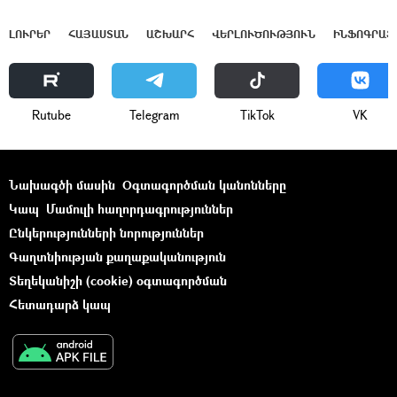
ԼՈՒՐԵՐ
ՀԱՅԱՍՏԱՆ
ԱՇԽԱՐՀ
ՎԵՐԼՈՒԾՈՒԹՅՈՒՆ
ԻՆՖՈԳՐԱՖ
Rutube
Telegram
ТikТоk
VK
Նախագծի մասին
Օգտագործման կանոնները
Կապ
Մամուլի հաղորդագրություններ
Ընկերությունների նորություններ
Գաղտնիության քաղաքականություն
Տեղեկանիշի (cookie) օգտագործման
Հետադարձ կապ