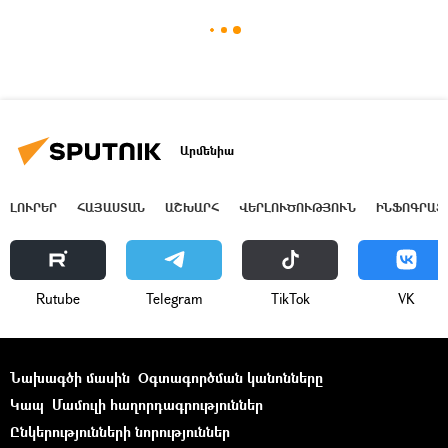
Արմենիա
ԼՈՒՐԵՐ
ՀԱՅԱՍՏԱՆ
ԱՇԽԱՐՀ
ՎԵՐԼՈՒԾՈՒԹՅՈՒՆ
ԻՆՖՈԳՐԱՖ
Rutube
Telegram
ТikТоk
VK
Նախագծի մասին
Օգտագործման կանոնները
Կապ
Մամուլի հաղորդագրություններ
Ընկերությունների նորություններ