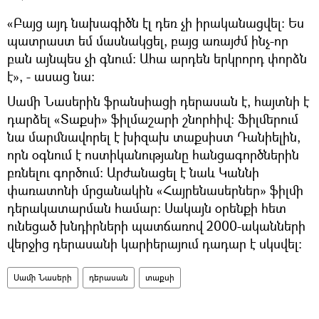
«Բայց այդ նախագիծն էլ դեռ չի իրականացվել։ Ես
պատրաստ եմ մասնակցել, բայց առայժմ ինչ-որ
բան այնպես չի գնում։ Ահա արդեն երկրորդ փորձն
է», - ասաց նա։
Սամի Նասերին ֆրանսիացի դերասան է, հայտնի է
դարձել «Տաքսի» ֆիլմաշարի շնորհիվ։ Ֆիլմերում
նա մարմնավորել է խիզախ տաքսիստ Դանիելին,
որն օգնում է ոստիկանությանը հանցագործներին
բռնելու գործում։ Արժանացել է նաև Կաննի
փառատոնի մրցանակին «Հայրենասերներ» ֆիլմի
դերակատարման համար։ Սակայն օրենքի հետ
ունեցած խնդիրների պատճառով 2000-ականների
վերջից դերասանի կարիերայում դադար է սկսվել։
Սամի Նասերի
դերասան
տաքսի