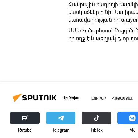
Հանրային ռադիոյի նախկի
կասկածներ ունի։ Նա իրավ
կառավարության որ պաշտոն
ԱՄՆ Կոնգրեսում Բայդենին 
որ ողջ է և տեղյակ է, որ դ
Արմենիա
ԼՈՒՐԵՐ
ՀԱՅԱՍՏԱՆ
Rutube
Telegram
ТikТоk
VK