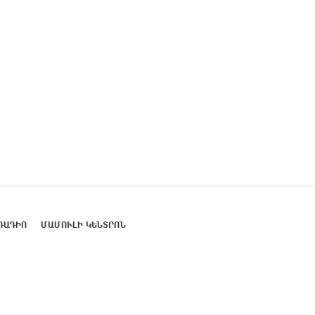
ՌԱԴԻՈ
ՄԱՄՈՒԼԻ ԿԵՆՏՐՈՆ