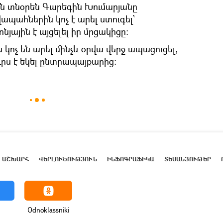
ն տնօրեն Գարեգին Խումարյանը
ապահներին կոչ է արել ստուգել՝
յային է այցելել իր մրցակիցը։
կոչ են արել մինչև օրվա վերջ ապացուցել,
ուրս է եկել ընտրապայքարից։
ԱՇԽԱՐՀ
ՎԵՐԼՈՒԾՈՒԹՅՈՒՆ
ԻՆՖՈԳՐԱՖԻԿԱ
ՏԵՍԱՆՅՈՒԹԵՐ
Odnoklassniki