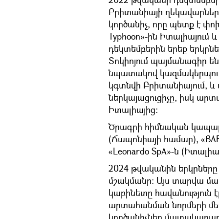
Բրիտանիայի ղեկավարներ
կործանիչ, որը պետք է փոխ
Typhoon»-ին Իտալիայում 
դեկտեմբերին երեք երկր
Տոկիոյում պայմանագիր ե
նպատակով կազմակերպությ
կգտնվի Բրիտանիայում, և
ներկայացուցիչը, իսկ ար
Իտալիայից:
Ծրագրի հիմնական կապալառո
(Ճապոնիայի համար), «BAE
«Leonardo SpA»-ն (Իտալիա
2024 թվականին երկրները
մշակմանը։ Այս տարվա մ
կաբինետը հավանություն
արտահանման նորմերի մեղմ
կործանիչներ մատակարարե