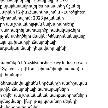
ը պայմանավորվել են համատեղ մշակել
արինի F2-ին Ճապոնիայում և «Eurofighter
և Բրիտանիայում։ 2023 թվականի
ների պաշտպանության նախարարները
ն ստորագրել նախագիծը համակարգելու
ուն ստեղծելու մասին։ Կենտրոնակայանը
 այն կգլխավորի Ճապոնիայի
տադրական մասի ղեկավարը կլինի
ւներն են «Mitsubishi Heavy Industries»-ը
 Systems»-ը (Մեծ Բրիտանիայի համար) և
յի համար):
 ձեռնամուխ կլինեն կործանիչի անմիջական
արտին Ճապոնիայի նախարարների
 էր տվել պաշտպանական սարքավորումների
ացմանը, ինչը թույլ կտա նոր սերնդի
լ երրորդ երկրներ: