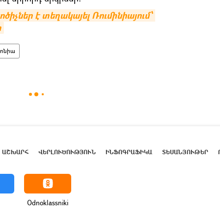
ծիչներ է տեղակայել Ռումինիայում՝ 
տ
ոնիա
ԱՇԽԱՐՀ
ՎԵՐԼՈՒԾՈՒԹՅՈՒՆ
ԻՆՖՈԳՐԱՖԻԿԱ
ՏԵՍԱՆՅՈՒԹԵՐ
Odnoklassniki