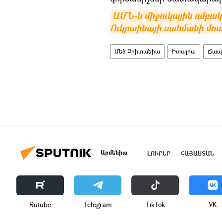
ԱՄՆ-ն միջուկային ռմբակո
Ուկրաինայի սահմանի մո
Մեծ Բրիտանիա
Իտալիա
Ճապ
Արմենիա
ԼՈՒՐԵՐ
ՀԱՅԱՍՏԱՆ
Rutube
Telegram
ТikТоk
VK