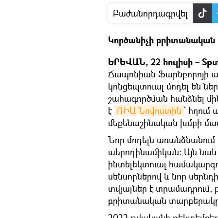
Բաժանորդագրվել
Կործանիչի բրիտանական 
ԵՐԵՎԱՆ, 22 հուլիսի – Sput
Ճապոնիան Ֆարնբորոյի ավ
կոնցեպտուալ մոդել են նե
շահագործման հանձնել մին
է
ՌԻԱ Նովոստին
՝ հղում
մեքենաշինական խմբի մամ
Նոր մոդելն առանձնանում 
աերոդինամիկան։ Այն նաև
ինտելեկտուալ համակարգ
սենսորներով և նոր սերնդ
տվյալներ է տրամադրում,
բրիտանական տարբերակը կ
2022 թվականի դեկտեմբեր