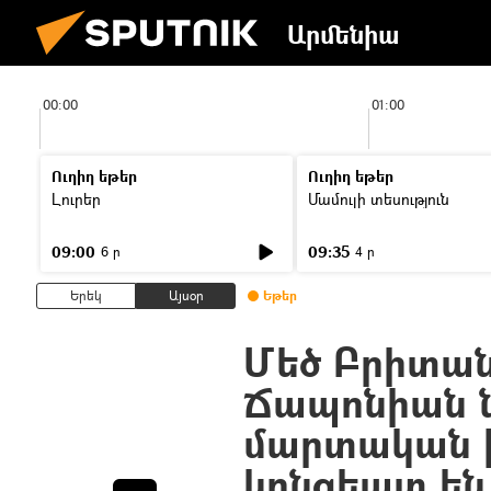
Արմենիա
00:00
01:00
Ուղիղ եթեր
Ուղիղ եթեր
Լուրեր
Մամուլի տեսություն
09:00
09:35
6 ր
4 ր
Երեկ
Այսօր
Եթեր
Մեծ Բրիտան
Ճապոնիան ն
մարտական 
կոնցեպտ են