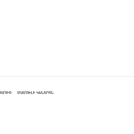
ՌԱԴԻՈ
ՄԱՄՈՒԼԻ ԿԵՆՏՐՈՆ