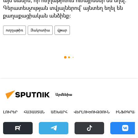
Գերատեսչության տվյալներով՝ այնտեղ եղել են
քաղաքացիական անձինք։
ուղղաթիռ
Յակուտիա
վթար
Արմենիա
ԼՈՒՐԵՐ
ՀԱՅԱՍՏԱՆ
ԱՇԽԱՐՀ
ՎԵՐԼՈՒԾՈՒԹՅՈՒՆ
ԻՆՖՈԳՐԱՖ