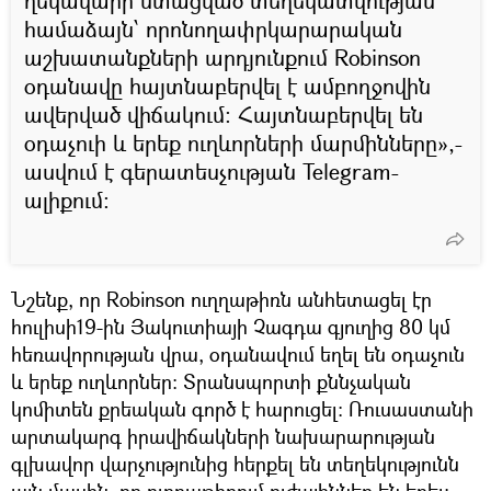
ղեկավարի ստացված տեղեկատվության
համաձայն՝ որոնողափրկարարական
աշխատանքների արդյունքում Robinson
օդանավը հայտնաբերվել է ամբողջովին
ավերված վիճակում։ Հայտնաբերվել են
օդաչուի և երեք ուղևորների մարմինները»,-
ասվում է գերատեսչության Telegram-
ալիքում։
Նշենք, որ Robinson ուղղաթիռն անհետացել էր
հուլիսի19-ին Յակուտիայի Չագդա գյուղից 80 կմ
հեռավորության վրա, օդանավում եղել են օդաչուն
և երեք ուղևորներ: Տրանսպորտի քննչական
կոմիտեն քրեական գործ է հարուցել։ Ռուսաստանի
արտակարգ իրավիճակների նախարարության
գլխավոր վարչությունից հերքել են տեղեկությունն
այն մասին, որ ուղղաթիռում ուժայիններ են եղել: