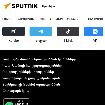
Արմենիա
ԼՈՒՐԵՐ
ՀԱՅԱՍՏԱՆ
ԱՇԽԱՐՀ
ՎԵՐԼՈՒԾՈՒԹՅՈՒՆ
ԻՆՖՈԳՐԱՖ
Rutube
Telegram
ТikТоk
VK
Նախագծի մասին
Օգտագործման կանոնները
Կապ
Մամուլի հաղորդագրություններ
Ընկերությունների նորություններ
Գաղտնիության քաղաքականություն
Տեղեկանիշի (cookie) օգտագործման
Հետադարձ կապ