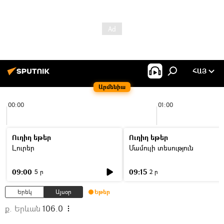
ՀԱՅ
Արմենիա
00:00
01:00
Ուղիղ եթեր
Ուղիղ եթեր
Լուրեր
Մամուլի տեսություն
09:00
09:15
5 ր
2 ր
Երեկ
Այսօր
Եթեր
ք. Երևան
106.0