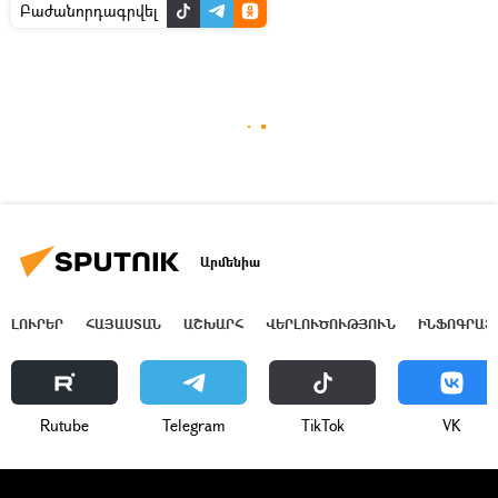
Բաժանորդագրվել
Արմենիա
ԼՈՒՐԵՐ
ՀԱՅԱՍՏԱՆ
ԱՇԽԱՐՀ
ՎԵՐԼՈՒԾՈՒԹՅՈՒՆ
ԻՆՖՈԳՐԱՖ
Rutube
Telegram
ТikТоk
VK