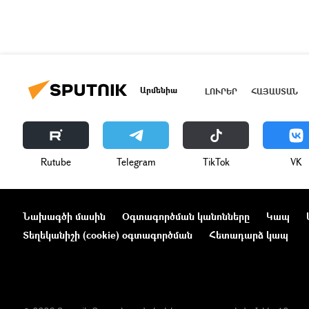
Արմենիա
ԼՈՒՐԵՐ
ՀԱՅԱՍՏԱՆ
Rutube
Telegram
ТikТоk
VK
Նախագծի մասին
Օգտագործման կանոնները
Կապ
Տեղեկանիշի (cookie) օգտագործման
Հետադարձ կապ