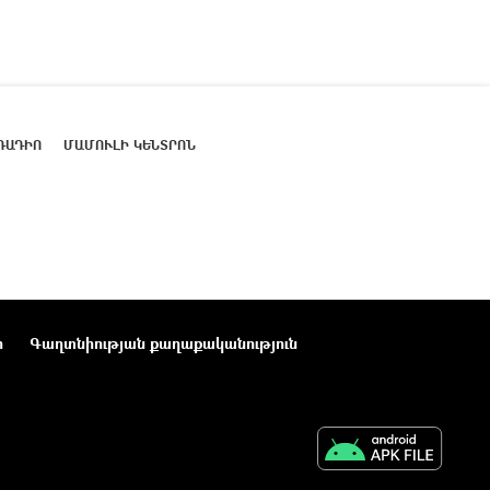
ՌԱԴԻՈ
ՄԱՄՈՒԼԻ ԿԵՆՏՐՈՆ
ր
Գաղտնիության քաղաքականություն