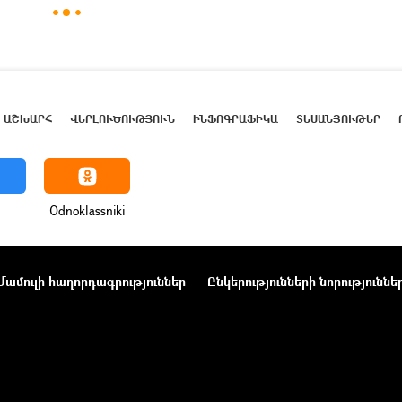
ԱՇԽԱՐՀ
ՎԵՐԼՈՒԾՈՒԹՅՈՒՆ
ԻՆՖՈԳՐԱՖԻԿԱ
ՏԵՍԱՆՅՈՒԹԵՐ
Odnoklassniki
Մամուլի հաղորդագրություններ
Ընկերությունների նորություննե