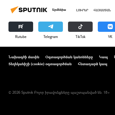
Արմենիա
ԼՈՒՐԵՐ
ՀԱՅԱՍՏԱՆ
Rutube
Telegram
ТikТоk
VK
Նախագծի մասին
Օգտագործման կանոնները
Կապ
Տեղեկանիշի (cookie) օգտագործման
Հետադարձ կապ
© 2026 Sputnik Բոլոր իրավունքները պաշտպանված են. 18+