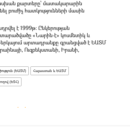
սխան քարտերը՝ մատակարարին
լ բուժիչ հատկությունների մասին
դրվել է 1999թ: Ընկերության
արածվածը «Նարին-է» կոսմետիկ և
 Ներկայում արտադրանքը գրանցված է ԵԱՏՄ
րաինայի, Ուզբեկստանի, Իրանի,
ւթյուն (ԵԱՏՄ)
Հայաստան և ԵԱՏՄ
ղով (ԵՏՀ)