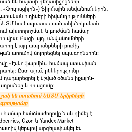
ման են հայտնի դեղամիջոցների
 «Ֆուրացիլին») ֆիրմային անվանումներին,
նչառական ուղիների հիվանդությունների
եռ ԵԱՏՄ համապատասխան տեխնիկական
ում ախտորոշման և բուժման համար
 վրա։ Բացի այդ, անվանումների
կարող է այդ ապրանքների բուժիչ
թյան առումով մոլորեցնել սպառողներին:
ովը «Էսկո-ֆարմին» համապատասխան
արել։ Ըստ այդմ, ընկերությունը
 դադարեցրել է նշված օծանելիքային-
ադրանքը և իրացումը:
ոշակ են ստանում ԵԱՏՄ երկրների 
գրությունը
 համար հանձնաժողովը նաև դիմել է
erries, Ozon և Yandex Market
րատիվ կերպով արգելափակել են