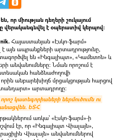
ն, որ միության դեղերի շուկայում
ը վերականգնվել է օպերատիվ կերպով։
nik.
Հայաստանյան «Էսկո-ֆարմ»
լ է այն ապրանքների արտադրությունը,
գտագործվել են «Ինգալիպտ», «Կամետոն» և
երի անվանումները: Նման որոշում է
նտեսական հանձնաժողովի
 որին անբարեխիղճ մրցակցության հարցով
մստանդարտ» արտադրողը:
րոշ կատեգորիաների ներմուծումն ու 
անացվեն. ԵՏՀ
րթակներում առկա՝ «Էսկո-ֆարմ»-ի
վում էր, որ «Ինգալիպտ Վիալայն»,
ւրացիլին Վիալայն» անվանումներով