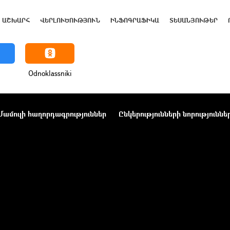
ԱՇԽԱՐՀ
ՎԵՐԼՈՒԾՈՒԹՅՈՒՆ
ԻՆՖՈԳՐԱՖԻԿԱ
ՏԵՍԱՆՅՈՒԹԵՐ
Odnoklassniki
Մամուլի հաղորդագրություններ
Ընկերությունների նորություննե