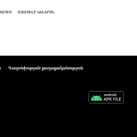
ՌԱԴԻՈ
ՄԱՄՈՒԼԻ ԿԵՆՏՐՈՆ
ր
Գաղտնիության քաղաքականություն