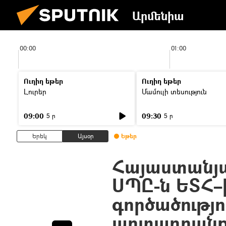
Արմենիա
00:00
01:00
Ուղիղ եթեր
Ուղիղ եթեր
Լուրեր
Մամուլի տեսություն
09:00
09:30
5 ր
5 ր
Երեկ
Այսօր
Եթեր
Հայաստանյա
ՍՊԸ-ն ԵՏՀ–
գործածությո
արտադրան