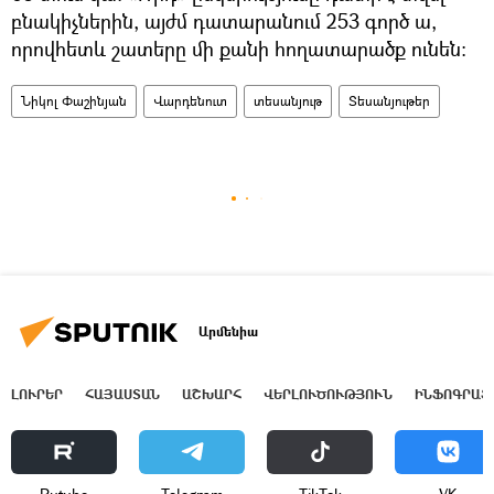
բնակիչներին, այժմ դատարանում 253 գործ ա,
որովհետև շատերը մի քանի հողատարածք ունեն։
Նիկոլ Փաշինյան
Վարդենուտ
տեսանյութ
Տեսանյութեր
Արմենիա
ԼՈՒՐԵՐ
ՀԱՅԱՍՏԱՆ
ԱՇԽԱՐՀ
ՎԵՐԼՈՒԾՈՒԹՅՈՒՆ
ԻՆՖՈԳՐԱՖ