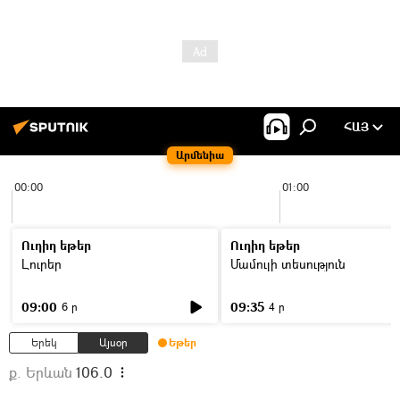
ՀԱՅ
Արմենիա
00:00
01:00
Ուղիղ եթեր
Ուղիղ եթեր
Լուրեր
Մամուլի տեսություն
09:00
09:35
6 ր
4 ր
Երեկ
Այսօր
Եթեր
ք. Երևան
106.0