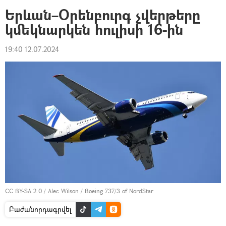
Երևան–Օրենբուրգ չվերթերը
կմեկնարկեն հուլիսի 16-ին
19:40 12.07.2024
CC BY-SA 2.0
/
Alec Wilson
/
Boeing 737/3 of NordStar
Բաժանորդագրվել