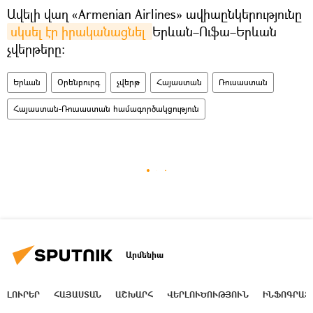
Ավելի վաղ «Armenian Airlines» ավիաընկերությունը
սկսել էր իրականացնել 
Երևան–Ուֆա–Երևան
չվերթերը:
Երևան
Օրենբուրգ
չվերթ
Հայաստան
Ռուսաստան
Հայաստան-Ռուսաստան համագործակցություն
Արմենիա
ԼՈՒՐԵՐ
ՀԱՅԱՍՏԱՆ
ԱՇԽԱՐՀ
ՎԵՐԼՈՒԾՈՒԹՅՈՒՆ
ԻՆՖՈԳՐԱՖ