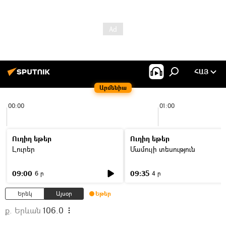
ՀԱՅ
Արմենիա
00:00
01:00
Ուղիղ եթեր
Ուղիղ եթեր
Լուրեր
Մամուլի տեսություն
09:00
09:35
6 ր
4 ր
Երեկ
Այսօր
Եթեր
ք. Երևան
106.0