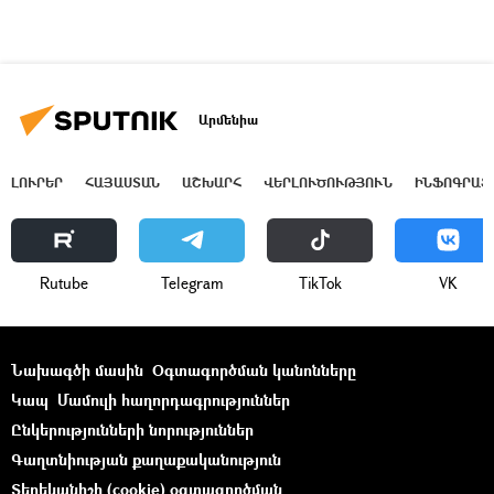
Արմենիա
ԼՈՒՐԵՐ
ՀԱՅԱՍՏԱՆ
ԱՇԽԱՐՀ
ՎԵՐԼՈՒԾՈՒԹՅՈՒՆ
ԻՆՖՈԳՐԱՖ
Rutube
Telegram
ТikТоk
VK
Նախագծի մասին
Օգտագործման կանոնները
Կապ
Մամուլի հաղորդագրություններ
Ընկերությունների նորություններ
Գաղտնիության քաղաքականություն
Տեղեկանիշի (cookie) օգտագործման