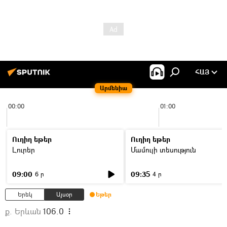
ՀԱՅ
Արմենիա
00:00
01:00
Ուղիղ եթեր
Ուղիղ եթեր
Լուրեր
Մամուլի տեսություն
09:00
09:35
6 ր
4 ր
Երեկ
Այսօր
Եթեր
ք. Երևան
106.0