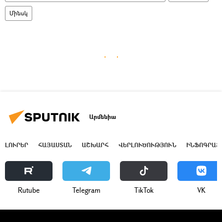
Մինսկ
Արմենիա
ԼՈՒՐԵՐ
ՀԱՅԱՍՏԱՆ
ԱՇԽԱՐՀ
ՎԵՐԼՈՒԾՈՒԹՅՈՒՆ
ԻՆՖՈԳՐԱՖ
Rutube
Telegram
ТikТоk
VK