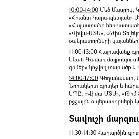
10։00-14։00
Մեծ Մասրիկ, Կ
«Հրանտ Կարապետյան» ՍՊ
«Հայաստանի հեռուստատե
«Վիվա-ՄՏՍ», «Թիմ Տելեկոմ
օպերատորների կայաններ
11։00-13:00
Հայրավանք գյու
Սևան-Գավառ մայրուղու 
գոմեր» կոչվող տարածք և
14։00-17։00
Գեղամասար, Ա
Նորակերտ գյուղեր և հար
ՍՊԸ, «Վիվա-ՄՏՍ», «Թիմ Տե
բջջային օպերատորների կ
Տավուշի մարզում
11։30-14։30
Հաղարծին գյուղ