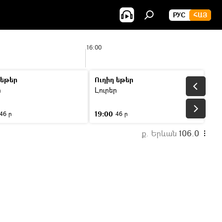
РУС
ՀԱՅ
16:00
 եթեր
Ուղիղ եթեր
ր
Լուրեր
19:00
46 ր
46 ր
ք. Երևան
106.0