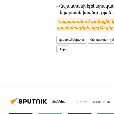
«Հայաստանի էլեկտրական ց
էլեկտրաանվտանգության 
Հայաստանում արևային կայ
պայմանագիրն արդեն կնքվ
էլեկտրաէներգիա
Հայաստանի էլե
Մարզ
Արմենիա
ԼՈՒՐԵՐ
ՀԱՅԱՍՏԱՆ