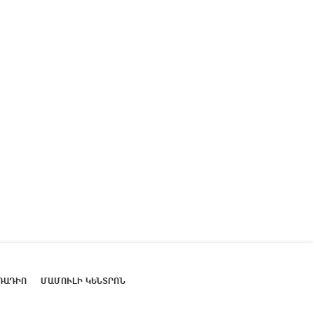
ՌԱԴԻՈ
ՄԱՄՈՒԼԻ ԿԵՆՏՐՈՆ