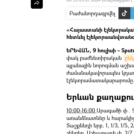
Բաժանորդագրվել
«Հայաստանի էլեկտրական 
հետևել էլեկտրաանվտանգ
ԵՐԵՎԱՆ, 9 հուլիսի – Sput
փակ բաժնետիրական
ընկ
պլանային նորոգման աշխ
ժամանակավորապես կդադա
էլեկտրամատակարարումը
Երևան քաղաքու
10։00-16:00
Արագածի փ․ 9
առանձնատներ և հարակից 
Տաշքենդի նրբ. 1, 1/3, 1/5, 2
շենքեր, Աշխաբադի փ. 2/7