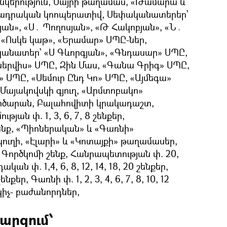
նկերություն, Մայրի թաղամաս, «Թամարա և
րտադրական կոոպերատիվ, Սեփականատերեր՝
յան», «Ս․ Պողոսյան», «Թ Հակոբյան», «Ն․
 «Ոսկե կաթ», «Երամար» ՍՊԸ-ներ,
ականատեր՝ «Ս Գևորգյան», «Գնդասար» ՍՊԸ,
սերվիս» ՍՊԸ, Զին Մաս, «Գանա Գրիգ» ՍՊԸ,
 ՍՊԸ, «Սեմուր Ընդ Կո» ՍՊԸ, «Այմեգա»
Մայակովսկի գյուղ, «Արմտոբակո»
գործարան, Բալահովիտի կրակադաշտ,
յան փ. 1, 3, 6, 7, 8 շենքեր,
ենք, «Պիոներական» և «Գառնի»
ուղի, «Էլարի» և «Կոտայքի» թաղամասեր,
 Գործկոմի շենք, Հանրապետության փ. 20,
ան փ. 1,4, 6, 8, 12, 14, 18, 20 շենքեր,
ենքեր, Գառնի փ. 1, 2, 3, 4, 6, 7, 8, 10, 12
կիչ- բաժանորդներ,
արզում՝