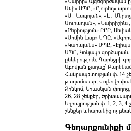
«Նաիրի» Այգեգործական ը
Անի» ՍՊԸ, «Բյուրեղ» ա
«Ա․ Ասպոյան», «Լ․ Մկրտչ
Մուրադյան», «Նաիրիշին»,
«Բերիություն» ԲԲԸ, Սեփ
«Արմին Լաբ» ՍՊԸ, «Ագոր
«Կարալանս» ՍՊԸ, «Էլիպս»
ՍՊԸ, Կոնյակի գործարան, 
ընկերություն, Գարեջրի 
Աբովյան քաղաք՝ Բարեկամութ
Հանրապետության փ. 14 շ
թաղամասեր, Վոլկովի փակ
Զինկոմ, Երևանյան փողոց,
26, 28 շենքեր, Երիտասարդակ
Եղբայրության փ. 1, 2, 3, 4 շ
շենքեր և հարակից ոչ բնա
Գեղարքունիքի մ