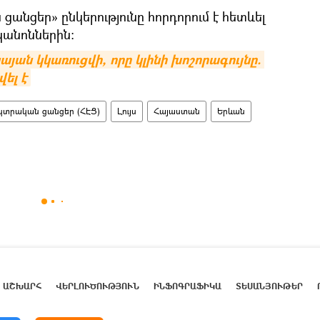
անցեր» ընկերությունը հորդորում է հետևել
կանոններին:
ան կկառուցվի, որը կլինի խոշորագույնը. 
ել է
կտրական ցանցեր (ՀԷՑ)
Լույս
Հայաստան
Երևան
ԱՇԽԱՐՀ
ՎԵՐԼՈՒԾՈՒԹՅՈՒՆ
ԻՆՖՈԳՐԱՖԻԿԱ
ՏԵՍԱՆՅՈՒԹԵՐ