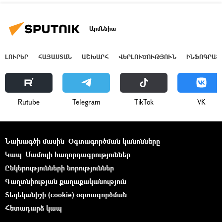
Արմենիա
ԼՈՒՐԵՐ
ՀԱՅԱՍՏԱՆ
ԱՇԽԱՐՀ
ՎԵՐԼՈՒԾՈՒԹՅՈՒՆ
ԻՆՖՈԳՐԱՖ
Rutube
Telegram
ТikТоk
VK
Նախագծի մասին
Օգտագործման կանոնները
Կապ
Մամուլի հաղորդագրություններ
Ընկերությունների նորություններ
Գաղտնիության քաղաքականություն
Տեղեկանիշի (cookie) օգտագործման
Հետադարձ կապ