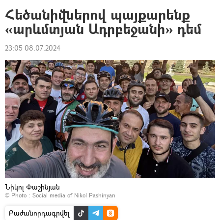
Հեծանիվներով պայքարենք
«արևմտյան Ադրբեջանի» դեմ
23:05 08.07.2024
Նիկոլ Փաշինյան
© Photo :
Social media of Nikol Pashinyan
Բաժանորդագրվել