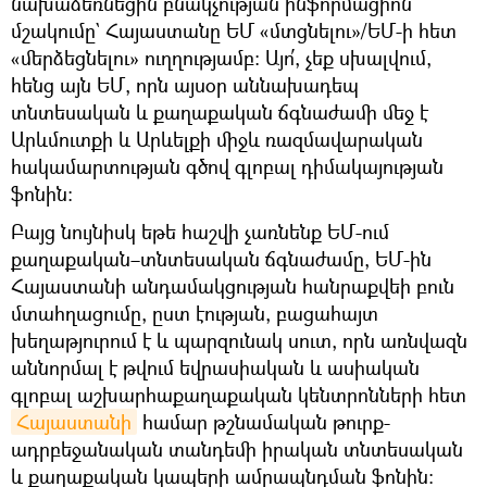
նախաձեռնեցին բնակչության ինֆորմացիոն
մշակումը` Հայաստանը ԵՄ «մտցնելու»/ԵՄ-ի հետ
«մերձեցնելու» ուղղությամբ։ Այո՛, չեք սխալվում,
հենց այն ԵՄ, որն այսօր աննախադեպ
տնտեսական և քաղաքական ճգնաժամի մեջ է
Արևմուտքի և Արևելքի միջև ռազմավարական
հակամարտության գծով գլոբալ դիմակայության
ֆոնին։
Բայց նույնիսկ եթե հաշվի չառնենք ԵՄ-ում
քաղաքական–տնտեսական ճգնաժամը, ԵՄ-ին
Հայաստանի անդամակցության հանրաքվեի բուն
մտահղացումը, ըստ էության, բացահայտ
խեղաթյուրում է և պարզունակ սուտ, որն առնվազն
աննորմալ է թվում եվրասիական և ասիական
գլոբալ աշխարհաքաղաքական կենտրոնների հետ
Հայաստանի
համար թշնամական թուրք-
ադրբեջանական տանդեմի իրական տնտեսական
և քաղաքական կապերի ամրապնդման ֆոնին։