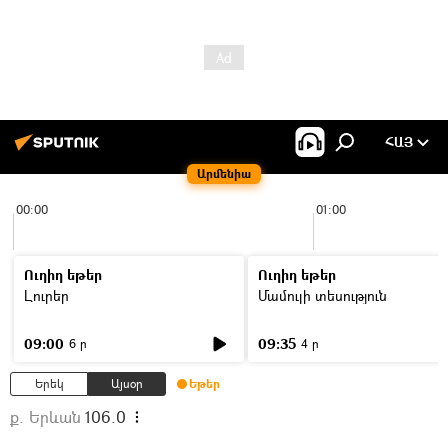
ՀԱՅ
Արմենիա
00:00
01:00
Ուղիղ եթեր
Ուղիղ եթեր
Լուրեր
Մամուլի տեսություն
09:00
09:35
6 ր
4 ր
Երեկ
Այսօր
Եթեր
ք. Երևան
106.0