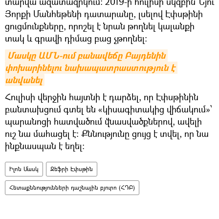
տարվա ազատազրկում: 2019-ի հուլիսի սկզբին Նյու
Յորքի Մանհեթենի դատարանը, լսելով Էփսթինի
ցուցմունքները, որոշել է նրան թողնել կալանքի
տակ և գրավի դիմաց բաց չթողնել։
Մասկը ԱՄՆ-ում բանավեճը Բայդենին 
փոխարինելու նախապատրաստություն է 
անվանել
Հուլիսի վերջին հայտնի է դարձել, որ Էփսթինին
բանտախցում գտել են «կիսագիտակից վիճակում»՝
պարանոցի հատվածում վնասվածքներով, ավելի
ուշ նա մահացել է։ Քննությունը ցույց է տվել, որ նա
ինքնասպան է եղել։
Իլոն Մասկ
Ջեֆրի Էփսթին
Հետաքննությունների դաշնային բյուրո (ՀԴԲ)