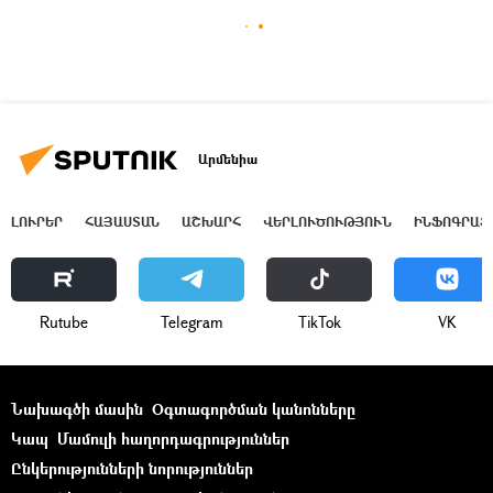
Արմենիա
ԼՈՒՐԵՐ
ՀԱՅԱՍՏԱՆ
ԱՇԽԱՐՀ
ՎԵՐԼՈՒԾՈՒԹՅՈՒՆ
ԻՆՖՈԳՐԱՖ
Rutube
Telegram
ТikТоk
VK
Նախագծի մասին
Օգտագործման կանոնները
Կապ
Մամուլի հաղորդագրություններ
Ընկերությունների նորություններ