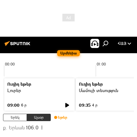
ՀԱՅ
Արմենիա
00:00
01:00
Ուղիղ եթեր
Ուղիղ եթեր
Լուրեր
Մամուլի տեսություն
09:00
09:35
6 ր
4 ր
Երեկ
Այսօր
Եթեր
ք. Երևան
106.0