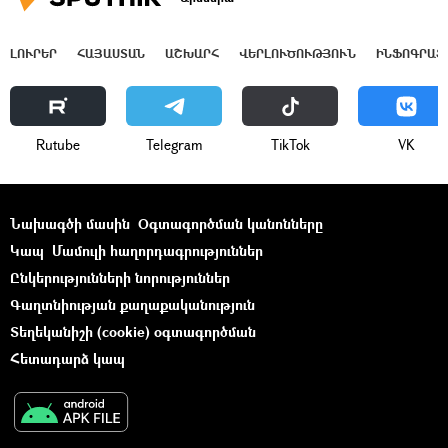
ԼՈՒՐԵՐ
ՀԱՅԱՍՏԱՆ
ԱՇԽԱՐՀ
ՎԵՐԼՈՒԾՈՒԹՅՈՒՆ
ԻՆՖՈԳՐԱՖ
Rutube
Telegram
ТikТоk
VK
Նախագծի մասին
Օգտագործման կանոնները
Կապ
Մամուլի հաղորդագրություններ
Ընկերությունների նորություններ
Գաղտնիության քաղաքականություն
Տեղեկանիշի (cookie) օգտագործման
Հետադարձ կապ