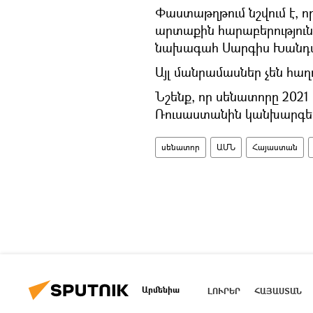
Փաստաթղթում նշվում է, 
արտաքին հարաբերությու
նախագահ Սարգիս Խանդա
Այլ մանրամասներ չեն հաղ
Նշենք, որ սենատորը 202
Ռուսաստանին կանխարգելիչ
սենատոր
ԱՄՆ
Հայաստան
Արմենիա
ԼՈՒՐԵՐ
ՀԱՅԱՍՏԱՆ