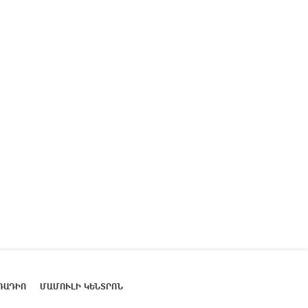
ՌԱԴԻՈ
ՄԱՄՈՒԼԻ ԿԵՆՏՐՈՆ