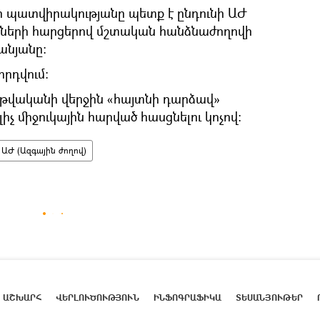
որ պատվիրակությանը պետք է ընդունի ԱԺ
նների հարցերով մշտական հանձնաժողովի
նյանը:
որդվում։
1 թվականի վերջին «հայտնի դարձավ»
 միջուկային հարված հասցնելու կոչով։
ԱԺ (Ազգային ժողով)
ԱՇԽԱՐՀ
ՎԵՐԼՈՒԾՈՒԹՅՈՒՆ
ԻՆՖՈԳՐԱՖԻԿԱ
ՏԵՍԱՆՅՈՒԹԵՐ