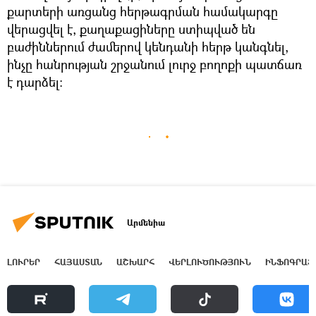
քարտերի առցանց հերթագրման համակարգը
վերացվել է, քաղաքացիները ստիպված են
բաժիններում ժամերով կենդանի հերթ կանգնել,
ինչը հանրության շրջանում լուրջ բողոքի պատճառ
է դարձել։
Արմենիա
ԼՈՒՐԵՐ
ՀԱՅԱՍՏԱՆ
ԱՇԽԱՐՀ
ՎԵՐԼՈՒԾՈՒԹՅՈՒՆ
ԻՆՖՈԳՐԱՖ