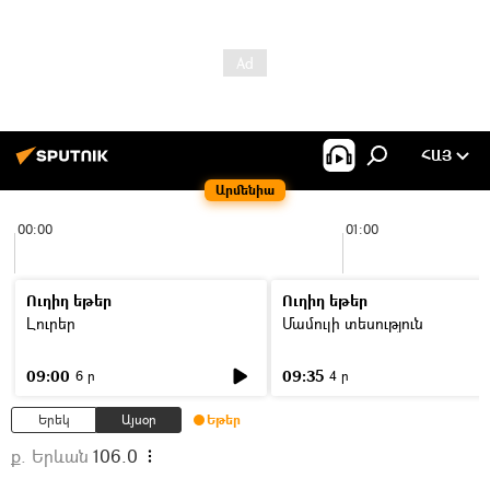
ՀԱՅ
Արմենիա
00:00
01:00
Ուղիղ եթեր
Ուղիղ եթեր
Լուրեր
Մամուլի տեսություն
09:00
09:35
6 ր
4 ր
Երեկ
Այսօր
Եթեր
ք. Երևան
106.0